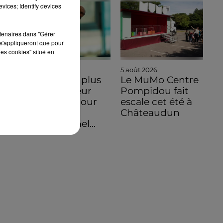
vices; Identify devices
rtenaires dans "Gérer
s'appliqueront que pour
les cookies" situé en
5 août 2026
5 août 2026
Intégrez le plus
Le MuMo Centre
grand chœur
Pompidou fait
d'Europe pour
escale cet été à
un concert
Châteaudun
exceptionnel...