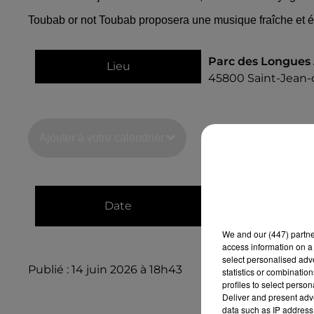
Toubab or not Toubab proposera une musique fraîche et é
Parc des Longues 
Lieu
45800
Saint-Jean-
Ajouter à votre calendrier
du
22 août 2026 à
Date
au
22 août 2026 à
We and
our (447) partn
access information on a 
select personalised ad
Publié : 14 juin 2026 à 18h43
statistics or combinatio
profiles to select person
Deliver and present adv
data such as IP address 