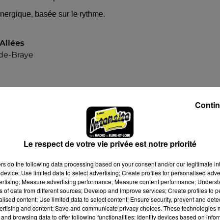
nergique, basée sur le rythme.
Allées
de-Braye
Contin
 18h00
Le respect de votre vie privée est notre priorité
 23h00
ers
do the following data processing based on your consent and/or our legitimate int
device; Use limited data to select advertising; Create profiles for personalised adver
vertising; Measure advertising performance; Measure content performance; Unders
ns of data from different sources; Develop and improve services; Create profiles to 
alised content; Use limited data to select content; Ensure security, prevent and detect
ertising and content; Save and communicate privacy choices. These technologies
and browsing data to offer following functionalities: Identify devices based on infor