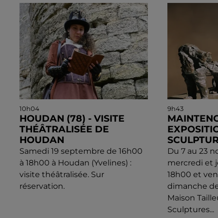
10h04
9h43
HOUDAN (78) - VISITE
MAINTENO
THÉÂTRALISÉE DE
EXPOSITIO
HOUDAN
SCULPTUR
Samedi 19 septembre de 16h00
Du 7 au 23 n
à 18h00 à Houdan (Yvelines) :
mercredi et 
visite théâtralisée. Sur
18h00 et ven
réservation.
dimanche de 
Maison Taille
Sculptures...