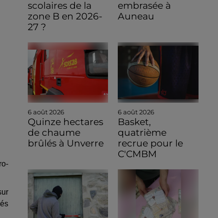
scolaires de la
embrasée à
zone B en 2026-
Auneau
27 ?
6 août 2026
6 août 2026
Quinze hectares
Basket,
de chaume
quatrième
brûlés à Unverre
recrue pour le
C'CMBM
ro-
sur
cés