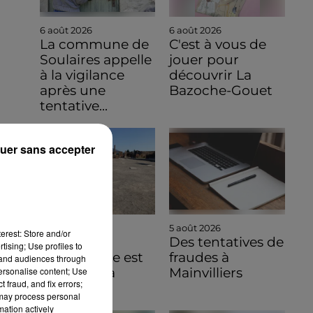
6 août 2026
6 août 2026
La commune de
C'est à vous de
Soulaires appelle
jouer pour
à la vigilance
découvrir La
après une
Bazoche-Gouet
tentative...
uer sans accepter
6 août 2026
5 août 2026
erest: Store and/or
C’Chartres
Des tentatives de
tising; Use profiles to
Archéologie est
fraudes à
tand audiences through
personalise content; Use
intervenu à
Mainvilliers
 fraud, and fix errors;
Pompéi
 may process personal
mation actively