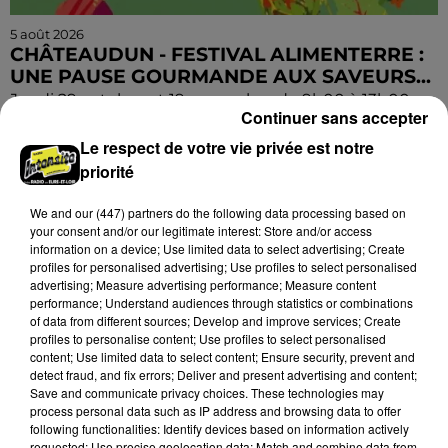
5 août 2026
CHÂTEAUDUN - FESTIVAL ALIMENTERRE :
UNE PAUSE GOURMANDE AUX SAVEURS...
Jeudi 29 octobre et 19 novembre de 9h00 à 13h00,
Continuer sans accepter
sur la marché de la place du 18 octobre : Une pause
Le respect de votre vie privée est notre
gourmande aux saveurs de Beauce ! Festival
priorité
AlimenTerre.
We and
our (447) partners
do the following data processing based on
your consent and/or our legitimate interest: Store and/or access
information on a device; Use limited data to select advertising; Create
profiles for personalised advertising; Use profiles to select personalised
advertising; Measure advertising performance; Measure content
performance; Understand audiences through statistics or combinations
of data from different sources; Develop and improve services; Create
profiles to personalise content; Use profiles to select personalised
content; Use limited data to select content; Ensure security, prevent and
detect fraud, and fix errors; Deliver and present advertising and content;
Save and communicate privacy choices. These technologies may
process personal data such as IP address and browsing data to offer
following functionalities: Identify devices based on information actively
requested; Use precise geolocation data; Match and combine data from