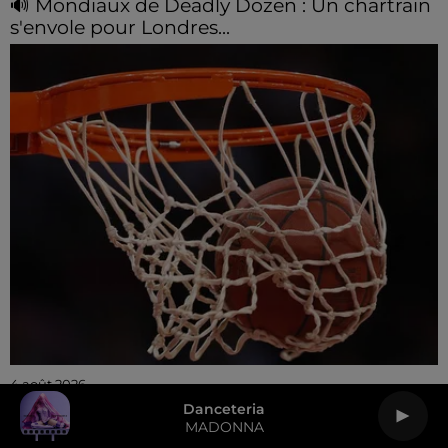
🔊 Mondiaux de Deadly Dozen : Un chartrain
s'envole pour Londres...
4 août 2026
Le C'CMBM continue son recrutement
Danceteria
MADONNA