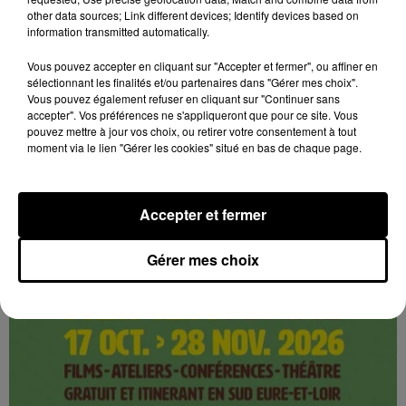
other data sources; Link different devices; Identify devices based on
information transmitted automatically.
Vous pouvez accepter en cliquant sur "Accepter et fermer", ou affiner en
5 août 2026
sélectionnant les finalités et/ou partenaires dans "Gérer mes choix".
LANGEY - FESTIVAL ALIMENTERRE :
Vous pouvez également refuser en cliquant sur "Continuer sans
CUISINEZ LE MONDE AVEC DES
accepter". Vos préférences ne s'appliqueront que pour ce site. Vous
pouvez mettre à jour vos choix, ou retirer votre consentement à tout
PRODUITS...
moment via le lien "Gérer les cookies" situé en bas de chaque page.
Mercredi 28 octobre de 18h00 à 20h00 à la salle des
fêtes de Langey (Vald'Yerre) : Cuisinez le monde avec
des produits locaux. Festival AlimenTerre. Sur...
Accepter et fermer
Gérer mes choix