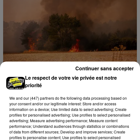
Incrustation de déchets, déjections sur les sites
symboliques et temps communal gaspillé : face à la
hausse des incivilités, la mairie de Gommerville
hausse...
Continuer sans accepter
Le respect de votre vie privée est notre
Loir-et-Cher : un pyromane interpellé grâce
priorité
au sang-froid des...
Samedi 25 juillet, plus d'une dizaine de feux de
We and
our (447) partners
do the following data processing based on
champs et de sous-bois ont été déclenchés dans le
your consent and/or our legitimate interest: Store and/or access
secteur de Fontaine-les-Côteaux, Montoire et Lunay.
information on a device; Use limited data to select advertising; Create
profiles for personalised advertising; Use profiles to select personalised
Grâce...
A LA UNE
Voir plus
advertising; Measure advertising performance; Measure content
performance; Understand audiences through statistics or combinations
of data from different sources; Develop and improve services; Create
profiles to personalise content; Use profiles to select personalised