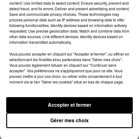
content; Use limited data to select content; Ensure security, prevent and
detect fraud, and fix errors; Deliver and present advertising and content;
Save and communicate privacy choices. These technologies may
process personal data such as IP address and browsing data to offer
following functionalities: Identify devices based on information actively
requested; Use precise geolocation data; Match and combine data from
other data sources; Link different devices; Identify devices based on
information transmitted automatically.
Vous pouvez accepter en cliquant sur "Accepter et fermer", ou affiner en
sélectionnant les finalités et/ou partenaires dans "Gérer mes choix".
Vous pouvez également refuser en cliquant sur "Continuer sans
accepter". Vos préférences ne s'appliqueront que pour ce site. Vous
Loir-et-Cher : un pyromane interpellé grâce
pouvez mettre à jour vos choix, ou retirer votre consentement à tout
au sang-froid des...
moment via le lien "Gérer les cookies" situé en bas de chaque page.
Samedi 25 juillet, plus d'une dizaine de feux de
champs et de sous-bois ont été déclenchés dans le
secteur de Fontaine-les-Côteaux, Montoire et Lunay.
Accepter et fermer
Grâce...
LE GRAND FORMAT
Voir plus
Gérer mes choix