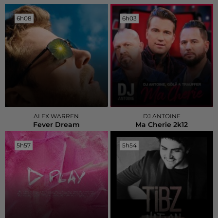
6h08
6h08
6h03
6h03
ALEX WARREN
DJ ANTOINE
Fever Dream
Ma Cherie 2k12
5h57
5h57
5h54
5h54