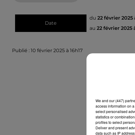
du
22 février 2025
Date
au
22 février 2025
Publié : 10 février 2025 à 16h17
We and
our (447) partn
access information on a 
select personalised ad
statistics or combinatio
profiles to select person
Deliver and present adv
data such as IP address 