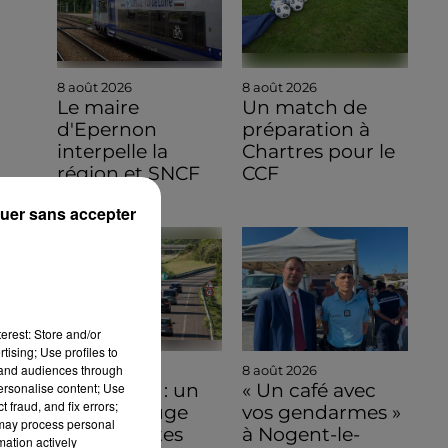
8 août 2026
8 août 2026
Le maire
Un match de
d'Epernon
préparation à
interpelle la
Chartres pour le
région et SNCF
CCF
Réseau
uer sans accepter
erest: Store and/or
tising; Use profiles to
tand audiences through
8 août 2026
8 août 2026
personalise content; Use
Bison Futé : un
« Un café avec
 fraud, and fix errors;
samedi rouge
vos gendarmes »
 may process personal
sur les routes
à Nogent-le-
mation actively