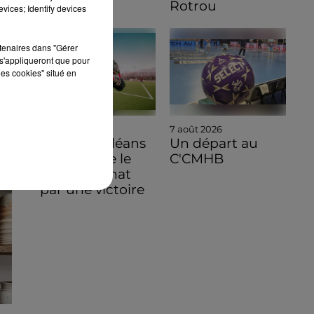
Rotrou
vices; Identify devices
rtenaires dans "Gérer
s'appliqueront que pour
les cookies" situé en
8 août 2026
7 août 2026
Ligue 3, Orléans
Un départ au
commence le
C'CMHB
championnat
par une victoire