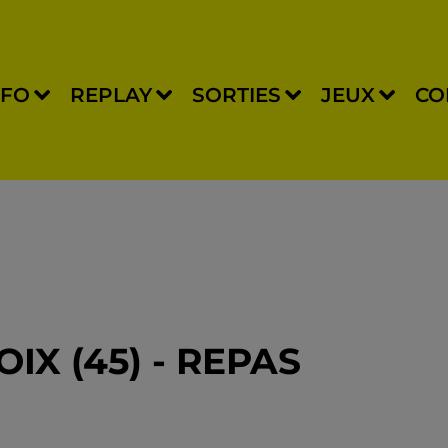
NFO
REPLAY
SORTIES
JEUX
CO
IX (45) - REPAS