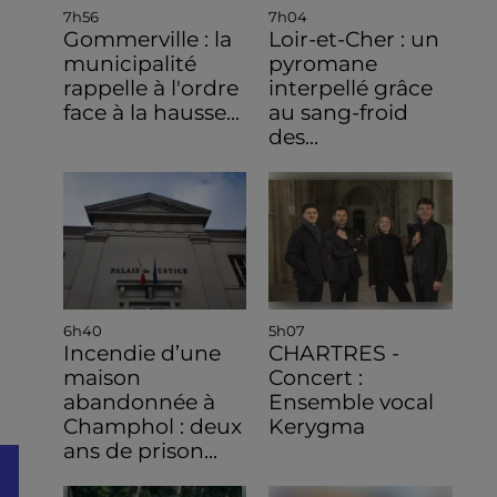
7h56
7h04
Gommerville : la
Loir-et-Cher : un
municipalité
pyromane
rappelle à l'ordre
interpellé grâce
face à la hausse...
au sang-froid
des...
6h40
5h07
Incendie d’une
CHARTRES -
maison
Concert :
abandonnée à
Ensemble vocal
Champhol : deux
Kerygma
ans de prison...