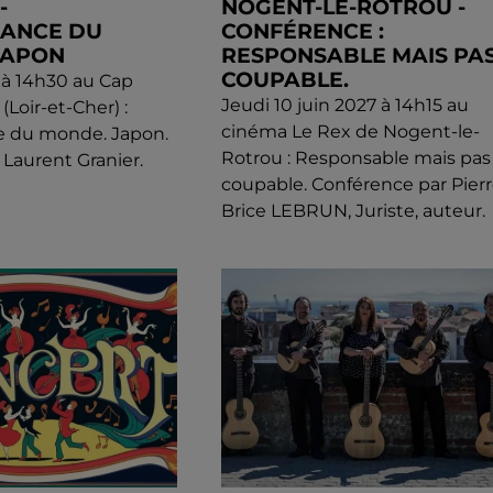
-
NOGENT-LE-ROTROU -
SANCE DU
CONFÉRENCE :
JAPON
RESPONSABLE MAIS PA
COUPABLE.
l à 14h30 au Cap
Jeudi 10 juin 2027 à 14h15 au
(Loir-et-Cher) :
cinéma Le Rex de Nogent-le-
e du monde. Japon.
Rotrou : Responsable mais pas
 Laurent Granier.
coupable. Conférence par Pierr
Brice LEBRUN, Juriste, auteur.