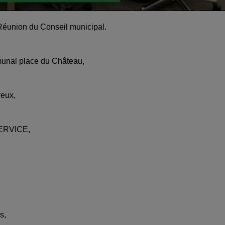
 Réunion du Conseil municipal.
munal place du Château,
reux,
SERVICE,
s,