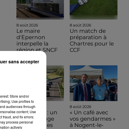
8 août 2026
8 août 2026
Le maire
Un match de
d'Epernon
préparation à
interpelle la
Chartres pour le
région et SNCF
CCF
Réseau
uer sans accepter
erest: Store and/or
tising; Use profiles to
tand audiences through
8 août 2026
8 août 2026
personalise content; Use
Bison Futé : un
« Un café avec
 fraud, and fix errors;
samedi rouge
vos gendarmes »
 may process personal
sur les routes
à Nogent-le-
mation actively