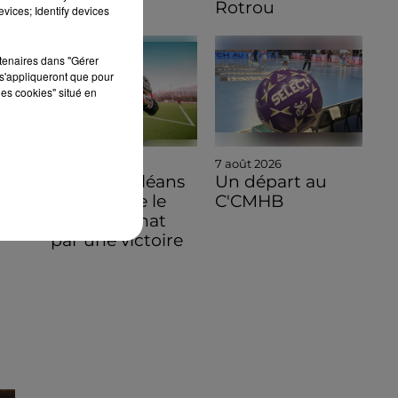
Rotrou
vices; Identify devices
rtenaires dans "Gérer
s'appliqueront que pour
les cookies" situé en
8 août 2026
7 août 2026
Ligue 3, Orléans
Un départ au
commence le
C'CMHB
championnat
par une victoire