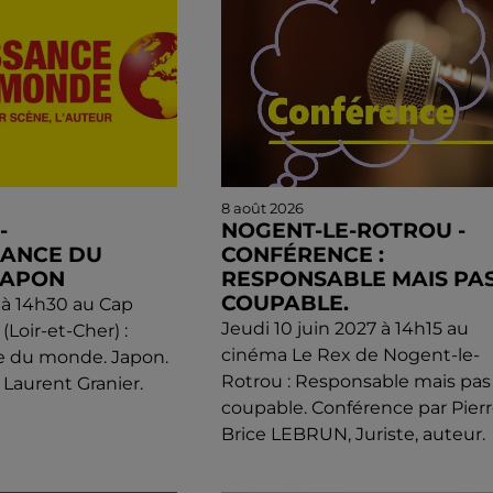
8 août 2026
-
NOGENT-LE-ROTROU -
SANCE DU
CONFÉRENCE :
JAPON
RESPONSABLE MAIS PA
COUPABLE.
l à 14h30 au Cap
Jeudi 10 juin 2027 à 14h15 au
(Loir-et-Cher) :
cinéma Le Rex de Nogent-le-
e du monde. Japon.
Rotrou : Responsable mais pas
 Laurent Granier.
coupable. Conférence par Pierr
Brice LEBRUN, Juriste, auteur.