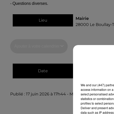
- Questions diverses.
Mairie
Lieu
28000
Le Boullay-T
Ajouter à votre calendrier
du
24 juin 2026 à 
Date
au
24 juin 2026 à
We and
our (447) partn
access information on a 
Publié : 17 juin 2026 à 17h44 - Modifié : 17 juin 2026
select personalised ad
statistics or combinatio
profiles to select person
Deliver and present adv
data such as IP address 