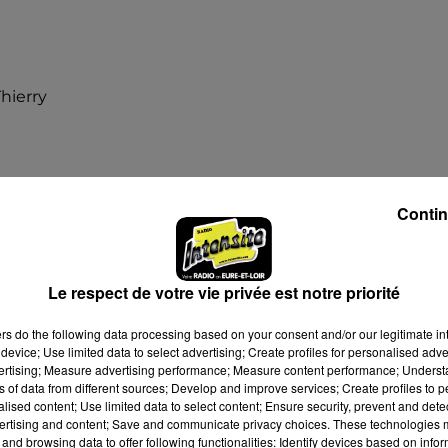
hierry
Contin
18h30
Le respect de votre vie privée est notre priorité
 20h00
ers
do the following data processing based on your consent and/or our legitimate int
device; Use limited data to select advertising; Create profiles for personalised adver
 à 17h44
vertising; Measure advertising performance; Measure content performance; Unders
ns of data from different sources; Develop and improve services; Create profiles to 
alised content; Use limited data to select content; Ensure security, prevent and detect
ertising and content; Save and communicate privacy choices. These technologies
and browsing data to offer following functionalities: Identify devices based on infor