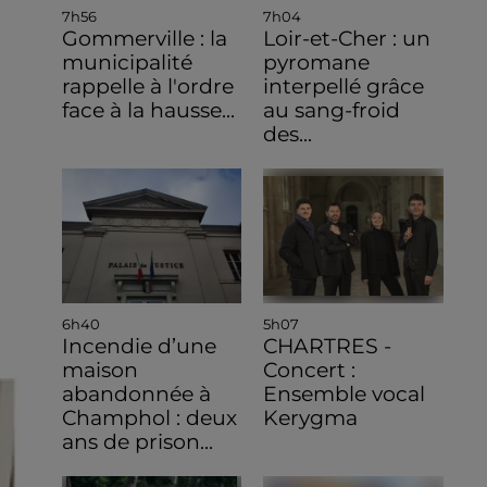
7h56
7h04
Gommerville : la
Loir-et-Cher : un
municipalité
pyromane
rappelle à l'ordre
interpellé grâce
face à la hausse...
au sang-froid
des...
6h40
5h07
Incendie d’une
CHARTRES -
maison
Concert :
abandonnée à
Ensemble vocal
Champhol : deux
Kerygma
ans de prison...