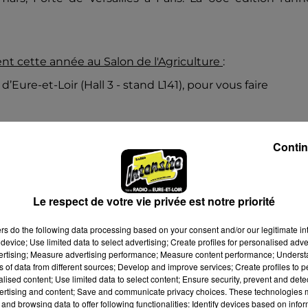
pent cette année au Salon de l'Agriculture
:
 d’Eure-et-Loir (Hall 3 - stand L141), pour vous faire
Contin
Le respect de votre vie privée est notre priorité
 fraîches,
ers
do the following data processing based on your consent and/or our legitimate int
device; Use limited data to select advertising; Create profiles for personalised adver
us de poules,
vertising; Measure advertising performance; Measure content performance; Unders
ns of data from different sources; Develop and improve services; Create profiles to 
alised content; Use limited data to select content; Ensure security, prevent and detect
s.
ertising and content; Save and communicate privacy choices. These technologies
tands individuels : BAÏO, Belsia, La Brasserie Delabonne, 
and browsing data to offer following functionalities: Identify devices based on infor