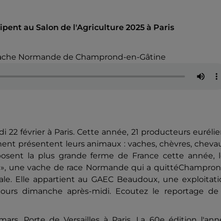
cipent au Salon de l'Agriculture 2025 à Paris
 », vache Normande de Champrond-en-Gâtine
i 22 février à Paris. Cette année, 21 producteurs euréli
ent présentent leurs animaux : vaches, chèvres, cheva
osent la plus grande ferme de France cette année, l
e », une vache de race Normande qui a quittéChampron
tale. Elle appartient au GAEC Beaudoux, une exploitat
ncours dimanche après-midi. Ecoutez le reportage de 
mars, Porte de Versailles à Paris. La 60e édition l'an