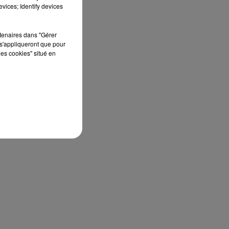
septembre 2026 au Château de Courtalain,
vices; Identify devices
Philippe Palmieri, président...
rtenaires dans "Gérer
s'appliqueront que pour
les cookies" situé en
de
ier
ne
ny,