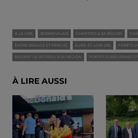
A LA UNE
BONNEVALAIS
CHARTRES & SA RÉGION
CHÂ
ENTRE BEAUCE ET PERCHE
EURE-ET-LOIR (28)
FORÊTS D
NOGENT-LE-ROTROU & SA RÉGION
PORTES EURÉLIENNES D'
À LIRE AUSSI