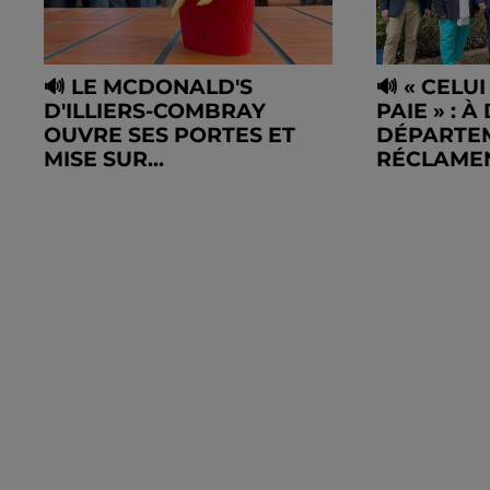
🔊 LE MCDONALD'S
🔊 « CELU
D'ILLIERS-COMBRAY
PAIE » : À
OUVRE SES PORTES ET
DÉPARTE
MISE SUR...
RÉCLAMEN