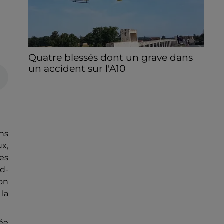
Quatre blessés dont un grave dans
un accident sur l'A10
Le choc a eu lieu dans la matinée, vendredi
7 août à hauteur de Sainville en direction
d'Orléans.
ens
ux,
es
d-
ion
la
née