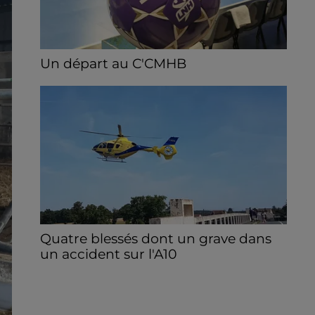
Un départ au C'CMHB
Le club chartrain a officialisé, vendredi 7
août, le départ de Guilherme Borges.
Quatre blessés dont un grave dans
un accident sur l'A10
Le choc a eu lieu dans la matinée, vendredi
7 août à hauteur de Sainville en direction
d'Orléans.