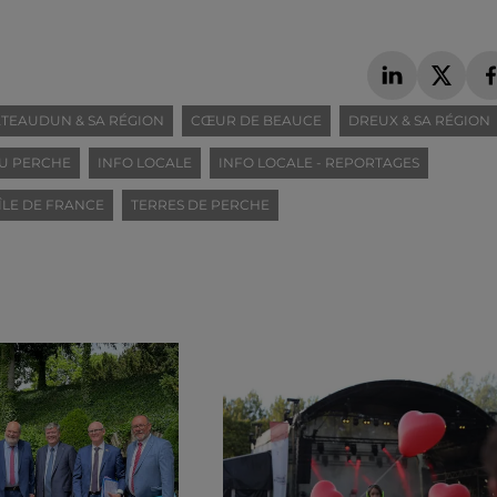
TEAUDUN & SA RÉGION
CŒUR DE BEAUCE
DREUX & SA RÉGION
U PERCHE
INFO LOCALE
INFO LOCALE - REPORTAGES
ÎLE DE FRANCE
TERRES DE PERCHE