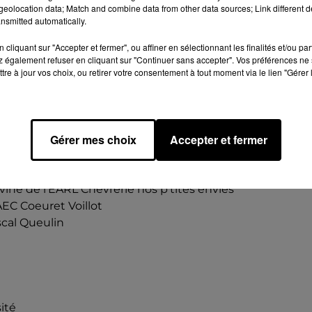
’EARL La Petite Beaucerone, La Ferme Blanchet, Le Jardin
eolocation data; Match and combine data from other data sources; Link different de
nsmitted automatically.
cliquant sur "Accepter et fermer", ou affiner en sélectionnant les finalités et/ou pa
 également refuser en cliquant sur "Continuer sans accepter". Vos préférences ne 
:
tre à jour vos choix, ou retirer votre consentement à tout moment via le lien "Gérer 
 Normande du GAEC Beaudoux
Allemand à Poil Long de Jean-Claude Baptista, Berger 
lien Rouan Marron de Philippe Neveu, Cairn Terrier, Terr
Gérer mes choix
Accepter et fermer
 O’Connor, Chien de Berger Belge Malinois de Catheri
herine Mansat, Chien de Berger Islandais de Marie Mau
vine de l’EARL Chevrerie nos p'tites envies
AEC Coeuret Voillot
scal Queulin
ité