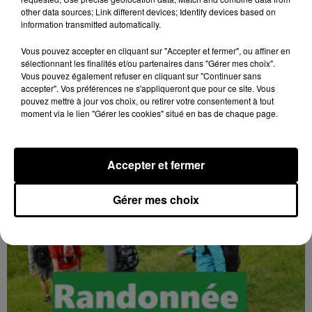
other data sources; Link different devices; Identify devices based on
information transmitted automatically.
Vous pouvez accepter en cliquant sur "Accepter et fermer", ou affiner en
7 août 2026
sélectionnant les finalités et/ou partenaires dans "Gérer mes choix".
BLOIS (41) - CONFÉRENCE : « SOYEZ
Vous pouvez également refuser en cliquant sur "Continuer sans
MAUDITS ! »
accepter". Vos préférences ne s'appliqueront que pour ce site. Vous
pouvez mettre à jour vos choix, ou retirer votre consentement à tout
Jeudi 4 février 2027 à 14h30 à l'auditorium Samuel
moment via le lien "Gérer les cookies" situé en bas de chaque page.
Paty, bibliothèque Abbé-Grégoire de Blois (Loir-et-
Cher) : « Soyez maudits ! » Les malédictions
déposées...
Accepter et fermer
Gérer mes choix