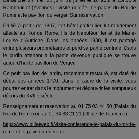
Dimanche 24 mai, 21 juin, 19 juillet et 16 août à 15h30 à
Rambouillet (Yvelines) : visite guidée. Le palais du Roi de
Rome et le pavillon du verger. Sur réservation.
Édifié à partir de 1807, cet hôtel particulier fut rapidement
affecté au Roi de Rome, fils de Napoléon Ier et de Marie-
Louise d’Autriche. Dans les années 1830, il est partagé
entre plusieurs propriétaires et perd sa partie centrale. Dans
le jardin attenant à la partie devenue publique se trouve
aujourd’hui le pavillon du Verger.
Ce petit pavillon de jardin, récemment restauré, est daté du
début des années 1770. Dans le cadre de la visite, vous
pourrez entrer dans le monument et découvrir les somptueux
décors du XVIIIe siècle.
Renseignement et réservation au 01 75 03 44 50 (Palais du
Roi de Rome) ou au 01 34 83 21 21 (Office de Tourisme).
https://www.billetweb.fr/visite-conference-le-palais-du-roi-de-
rome-et-le-pavillon-du-verger