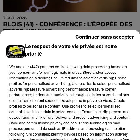
7 août 2026
BLOIS (41) - CONFÉRENCE : L’ÉPOPÉE DES
TERRE-NEUVAS
Continuer sans accepter
Jeudi 11 février 2027 à 14h30 à l'auditorium Samuel
Le respect de votre vie privée est notre
Paty, bibliothèque Abbé-Grégoire de Blois (Loir-et-
priorité
Cher) : L’épopée des Terre-Neuvas. Conférence de...
We and
our (447) partners
do the following data processing based on
your consent and/or our legitimate interest: Store and/or access
information on a device; Use limited data to select advertising; Create
profiles for personalised advertising; Use profiles to select personalised
advertising; Measure advertising performance; Measure content
performance; Understand audiences through statistics or combinations
of data from different sources; Develop and improve services; Create
profiles to personalise content; Use profiles to select personalised
content; Use limited data to select content; Ensure security, prevent and
detect fraud, and fix errors; Deliver and present advertising and content;
Save and communicate privacy choices. These technologies may
process personal data such as IP address and browsing data to offer
following functionalities: Identify devices based on information actively
requested; Use precise geolocation data; Match and combine data from