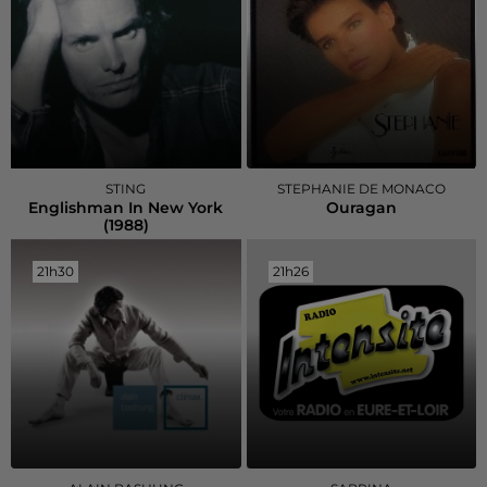
STING
STEPHANIE DE MONACO
Englishman In New York
Ouragan
(1988)
21h30
21h30
21h26
21h26