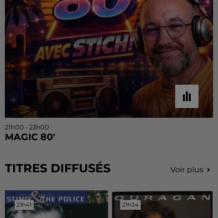
21h00 - 23h00
MAGIC 80'
TITRES DIFFUSÉS
Voir plus
21h41
21h41
21h34
21h34