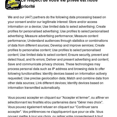
priorité
We and
our (447) partners
do the following data processing based on
your consent and/or our legitimate interest: Store and/or access
information on a device; Use limited data to select advertising; Create
profiles for personalised advertising; Use profiles to select personalised
advertising; Measure advertising performance; Measure content
performance; Understand audiences through statistics or combinations
Stars'Terre 2026 : Philippe Palmieri dévoile
of data from different sources; Develop and improve services; Create
les ambitions d'un...
profiles to personalise content; Use profiles to select personalised
À quelques semaines de la première édition de
content; Use limited data to select content; Ensure security, prevent and
detect fraud, and fix errors; Deliver and present advertising and content;
Stars'Terre, organisée du 18 au 20 septembre 2026 au
Save and communicate privacy choices. These technologies may
Château de Courtalain, Philippe Palmieri, président...
process personal data such as IP address and browsing data to offer
following functionalities: Identify devices based on information actively
LES JEUX
Voir plus
requested; Use precise geolocation data; Match and combine data from
other data sources; Link different devices; Identify devices based on
information transmitted automatically.
Vous pouvez accepter en cliquant sur "Accepter et fermer", ou affiner en
sélectionnant les finalités et/ou partenaires dans "Gérer mes choix".
Vous pouvez également refuser en cliquant sur "Continuer sans
accepter". Vos préférences ne s'appliqueront que pour ce site. Vous
pouvez mettre à jour vos choix, ou retirer votre consentement à tout