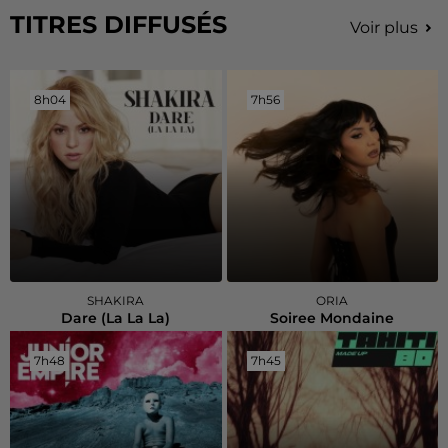
TITRES DIFFUSÉS
Voir plus
8h04
8h04
7h56
7h56
SHAKIRA
ORIA
Dare (la La La)
Soiree Mondaine
7h48
7h48
7h45
7h45