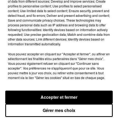
of data from different sources; Develop and improve services; Create
profiles to personalise content; Use profiles to select personalised
🔊 Les touristes dans les pas de Jean Moulin
content; Use limited data to select content; Ensure security, prevent and
detect fraud, and fix errors; Deliver and present advertising and content;
Le « tourisme de mémoire » s'invite dans les sorties
Save and communicate privacy choices. These technologies may
estivales de Chartres Tourisme.
process personal data such as IP address and browsing data to offer
following functionalities: Identify devices based on information actively
requested; Use precise geolocation data; Match and combine data from
other data sources; Link different devices; Identify devices based on
information transmitted automatically.
Vous pouvez accepter en cliquant sur "Accepter et fermer", ou affiner en
sélectionnant les finalités et/ou partenaires dans "Gérer mes choix".
Vous pouvez également refuser en cliquant sur "Continuer sans
accepter". Vos préférences ne s'appliqueront que pour ce site. Vous
pouvez mettre à jour vos choix, ou retirer votre consentement à tout
moment via le lien "Gérer les cookies" situé en bas de chaque page.
Le SICTOM BBI collecte vos déchets
amiantés
La collecte se fait sous conditions et pour un nombre
Accepter et fermer
limité de personnes, sur incription.
Gérer mes choix
A LA UNE
Voir plus