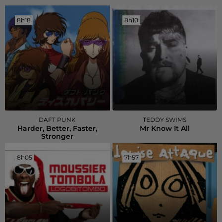
8h18
8h18
8h10
8h10
DAFT PUNK
TEDDY SWIMS
Harder, Better, Faster,
Mr Know It All
Stronger
8h05
8h05
7h57
7h57