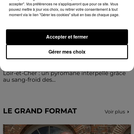
accepter". Vos préférences ne s'appliqueront que pour ce site. Vous
pouvez mettre à jour vos choix, ou retirer votre consentement à tout
moment via le lien "Gérer les cookies" situé en bas de chaque page.
Accepter et fermer
Gérer mes choix
Loir-et-Cher : un pyromane interpellé grâce
au sang-froid des...
Samedi 25 juillet, plus d'une dizaine de feux de
champs et de sous-bois ont été déclenchés dans le
secteur de Fontaine-les-Côteaux, Montoire et Lunay.
Grâce...
LE GRAND FORMAT
Voir plus