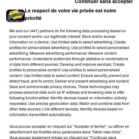
Continuer sans accepter
Incrustation de déchets, déjections sur les sites
symboliques et temps communal gaspillé : face à la
Le respect de votre vie privée est notre
hausse des incivilités, la mairie de Gommerville
priorité
hausse...
We and
our (447) partners
do the following data processing based on
your consent and/or our legitimate interest: Store and/or access
information on a device; Use limited data to select advertising; Create
profiles for personalised advertising; Use profiles to select personalised
advertising; Measure advertising performance; Measure content
performance; Understand audiences through statistics or combinations
of data from different sources; Develop and improve services; Create
profiles to personalise content; Use profiles to select personalised
content; Use limited data to select content; Ensure security, prevent and
Loir-et-Cher : un pyromane interpellé grâce
detect fraud, and fix errors; Deliver and present advertising and content;
au sang-froid des...
Save and communicate privacy choices. These technologies may
process personal data such as IP address and browsing data to offer
Samedi 25 juillet, plus d'une dizaine de feux de
following functionalities: Identify devices based on information actively
champs et de sous-bois ont été déclenchés dans le
requested; Use precise geolocation data; Match and combine data from
other data sources; Link different devices; Identify devices based on
secteur de Fontaine-les-Côteaux, Montoire et Lunay.
information transmitted automatically.
Grâce...
A LA UNE
Voir plus
Vous pouvez accepter en cliquant sur "Accepter et fermer", ou affiner en
sélectionnant les finalités et/ou partenaires dans "Gérer mes choix".
Vous pouvez également refuser en cliquant sur "Continuer sans