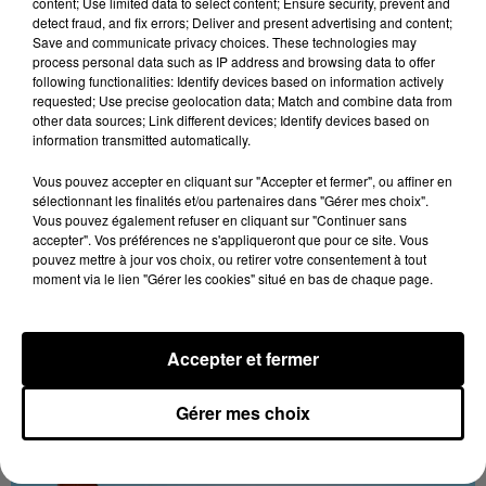
content; Use limited data to select content; Ensure security, prevent and
detect fraud, and fix errors; Deliver and present advertising and content;
Save and communicate privacy choices. These technologies may
process personal data such as IP address and browsing data to offer
following functionalities: Identify devices based on information actively
requested; Use precise geolocation data; Match and combine data from
other data sources; Link different devices; Identify devices based on
information transmitted automatically.
Vous pouvez accepter en cliquant sur "Accepter et fermer", ou affiner en
sélectionnant les finalités et/ou partenaires dans "Gérer mes choix".
Vous pouvez également refuser en cliquant sur "Continuer sans
Stars'Terre 2026 : Philippe Palmieri dévoile
accepter". Vos préférences ne s'appliqueront que pour ce site. Vous
les ambitions d'un...
pouvez mettre à jour vos choix, ou retirer votre consentement à tout
moment via le lien "Gérer les cookies" situé en bas de chaque page.
À quelques semaines de la première édition de
Stars'Terre, organisée du 18 au 20 septembre 2026 au
Château de Courtalain, Philippe Palmieri, président...
Accepter et fermer
LES JEUX
Voir plus
Gérer mes choix