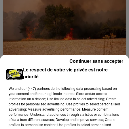
Continuer sans accepter
Loir-et-Cher : un pyromane interpellé grâce
Le respect de votre vie privée est notre
au sang-froid des...
priorité
Samedi 25 juillet, plus d'une dizaine de feux de
champs et de sous-bois ont été déclenchés dans le
We and
our (447) partners
do the following data processing based on
secteur de Fontaine-les-Côteaux, Montoire et Lunay.
your consent and/or our legitimate interest: Store and/or access
information on a device; Use limited data to select advertising; Create
Grâce...
LE GRAND FORMAT
Voir plus
profiles for personalised advertising; Use profiles to select personalised
advertising; Measure advertising performance; Measure content
performance; Understand audiences through statistics or combinations
of data from different sources; Develop and improve services; Create
profiles to personalise content; Use profiles to select personalised