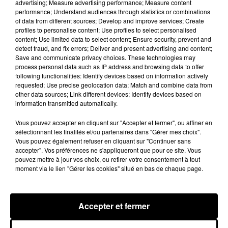
advertising; Measure advertising performance; Measure content
performance; Understand audiences through statistics or combinations
of data from different sources; Develop and improve services; Create
profiles to personalise content; Use profiles to select personalised
content; Use limited data to select content; Ensure security, prevent and
detect fraud, and fix errors; Deliver and present advertising and content;
Save and communicate privacy choices. These technologies may
process personal data such as IP address and browsing data to offer
following functionalities: Identify devices based on information actively
COUNTRY ET SHOW LUMINESCENT À
requested; Use precise geolocation data; Match and combine data from
other data sources; Link different devices; Identify devices based on
VERNOUILLET PLAGE
information transmitted automatically.
Vous pouvez accepter en cliquant sur "Accepter et fermer", ou affiner en
DERNIERES INFOS
Voir plus
sélectionnant les finalités et/ou partenaires dans "Gérer mes choix".
Vous pouvez également refuser en cliquant sur "Continuer sans
accepter". Vos préférences ne s'appliqueront que pour ce site. Vous
pouvez mettre à jour vos choix, ou retirer votre consentement à tout
moment via le lien "Gérer les cookies" situé en bas de chaque page.
Accepter et fermer