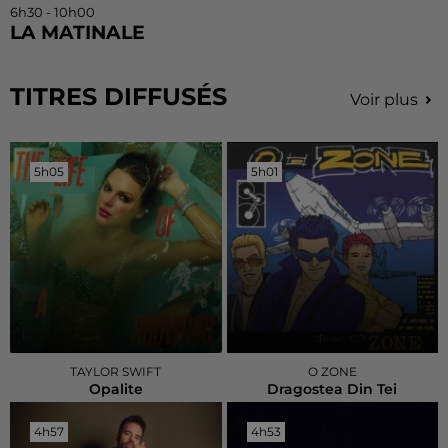
6h30 - 10h00
LA MATINALE
TITRES DIFFUSÉS
Voir plus
5h05
5h05
5h01
5h01
TAYLOR SWIFT
O ZONE
Opalite
Dragostea Din Tei
4h57
4h57
4h53
4h53