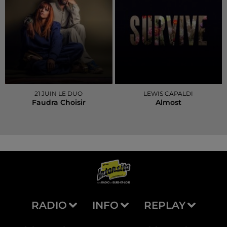
21 JUIN LE DUO
LEWIS CAPALDI
Faudra Choisir
Almost
RADIO
INFO
REPLAY