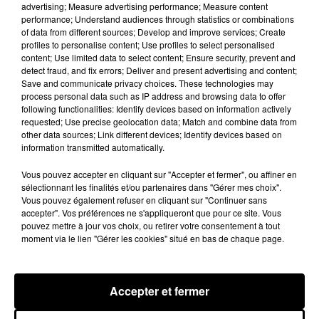
advertising; Measure advertising performance; Measure content
performance; Understand audiences through statistics or combinations
of data from different sources; Develop and improve services; Create
profiles to personalise content; Use profiles to select personalised
content; Use limited data to select content; Ensure security, prevent and
detect fraud, and fix errors; Deliver and present advertising and content;
Save and communicate privacy choices. These technologies may
process personal data such as IP address and browsing data to offer
following functionalities: Identify devices based on information actively
requested; Use precise geolocation data; Match and combine data from
other data sources; Link different devices; Identify devices based on
information transmitted automatically.
Vous pouvez accepter en cliquant sur "Accepter et fermer", ou affiner en
Loir-et-Cher : un pyromane interpellé grâce
sélectionnant les finalités et/ou partenaires dans "Gérer mes choix".
au sang-froid des...
Vous pouvez également refuser en cliquant sur "Continuer sans
Samedi 25 juillet, plus d'une dizaine de feux de
accepter". Vos préférences ne s'appliqueront que pour ce site. Vous
pouvez mettre à jour vos choix, ou retirer votre consentement à tout
champs et de sous-bois ont été déclenchés dans le
moment via le lien "Gérer les cookies" situé en bas de chaque page.
secteur de Fontaine-les-Côteaux, Montoire et Lunay.
Grâce...
Accepter et fermer