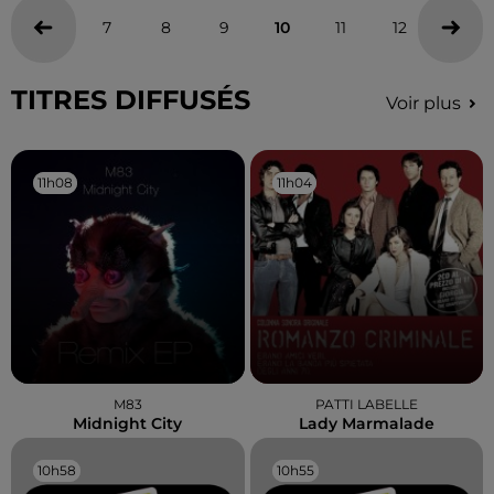
7
8
9
10
11
12
13
TITRES DIFFUSÉS
Voir plus
11h08
11h08
11h04
11h04
M83
PATTI LABELLE
Midnight City
Lady Marmalade
10h58
10h58
10h55
10h55