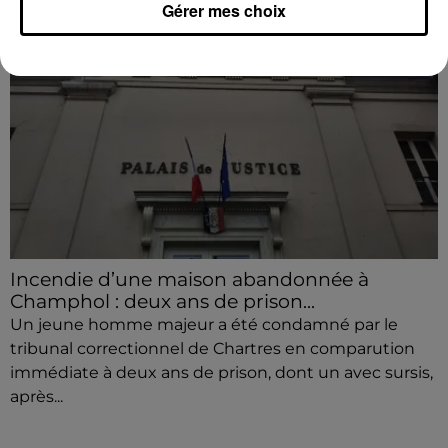
Gérer mes choix
Incendie d’une maison abandonnée à
Champhol : deux ans de prison...
Un jeune homme majeur a été condamné par le
tribunal correctionnel de Chartres en comparution
immédiate à deux ans de prison, dont un avec sursis,
après...