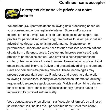
Continuer sans accepter
Le respect de votre vie privée est notre
priorité
We and
our (447) partners
do the following data processing based on
your consent and/or our legitimate interest: Store and/or access
information on a device; Use limited data to select advertising; Create
profiles for personalised advertising; Use profiles to select personalised
advertising; Measure advertising performance; Measure content
performance; Understand audiences through statistics or combinations
of data from different sources; Develop and improve services; Create
profiles to personalise content; Use profiles to select personalised
content; Use limited data to select content; Ensure security, prevent and
detect fraud, and fix errors; Deliver and present advertising and content;
Save and communicate privacy choices. These technologies may
Bison Futé : un samedi rouge sur les routes
process personal data such as IP address and browsing data to offer
C'est l'un des week-ends les plus chargés de l'été,
following functionalities: Identify devices based on information actively
requested; Use precise geolocation data; Match and combine data from
avec des départs aussi importants que les retours.
other data sources; Link different devices; Identify devices based on
information transmitted automatically.
LE GRAND FORMAT
Voir plus
Vous pouvez accepter en cliquant sur "Accepter et fermer", ou affiner en
sélectionnant les finalités et/ou partenaires dans "Gérer mes choix".