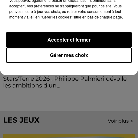
Vous pouvez également refuser en cliquant sur "Continuer sans
accepter". Vos préférences ne s'appliqueront que pour ce site. Vous
pouvez mettre à jour vos choix, ou retirer votre consentement à tout
moment via le lien "Gérer les cookies" situé en bas de chaque page.
Accepter et fermer
Gérer mes choix
Stars'Terre 2026 : Philippe Palmieri dévoile
les ambitions d'un...
À quelques semaines de la première édition de
Stars'Terre, organisée du 18 au 20 septembre 2026 au
Château de Courtalain, Philippe Palmieri, président...
LES JEUX
Voir plus