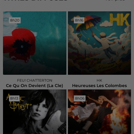
8h20
8h20
8h16
8h16
FEU! CHATTERTON
HK
Ce Qu On Devient (la Cle)
Heureuses Les Colombes
8h13
8h13
8h06
8h06