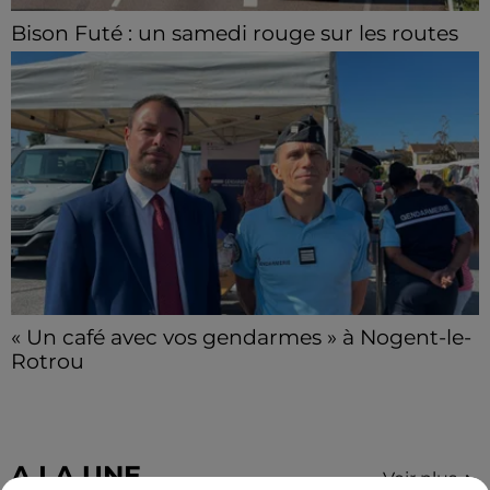
Bison Futé : un samedi rouge sur les routes
C'est l'un des week-ends les plus chargés de l'été,
avec des départs aussi importants que les retours.
« Un café avec vos gendarmes » à Nogent-le-
Rotrou
Les gendarmes de la brigade iront à la rencontre de
la population ce samedi 8 août sur le marché de
Nogent-le-Rotrou de 9h00 à 12h00.
A LA UNE
Voir plus