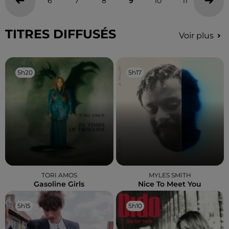
6
7
8
9
10
11
12
TITRES DIFFUSÉS
Voir plus
5h20
5h20
5h17
5h17
TORI AMOS
MYLES SMITH
Gasoline Girls
Nice To Meet You
5h15
5h15
5h10
5h10