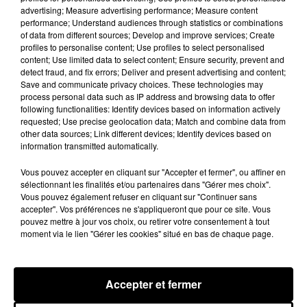
advertising; Measure advertising performance; Measure content
performance; Understand audiences through statistics or combinations
of data from different sources; Develop and improve services; Create
profiles to personalise content; Use profiles to select personalised
content; Use limited data to select content; Ensure security, prevent and
detect fraud, and fix errors; Deliver and present advertising and content;
Save and communicate privacy choices. These technologies may
process personal data such as IP address and browsing data to offer
following functionalities: Identify devices based on information actively
requested; Use precise geolocation data; Match and combine data from
other data sources; Link different devices; Identify devices based on
Loir-et-Cher : un pyromane interpellé grâce
information transmitted automatically.
au sang-froid des...
Vous pouvez accepter en cliquant sur "Accepter et fermer", ou affiner en
Samedi 25 juillet, plus d'une dizaine de feux de
sélectionnant les finalités et/ou partenaires dans "Gérer mes choix".
champs et de sous-bois ont été déclenchés dans le
Vous pouvez également refuser en cliquant sur "Continuer sans
secteur de Fontaine-les-Côteaux, Montoire et Lunay.
accepter". Vos préférences ne s'appliqueront que pour ce site. Vous
pouvez mettre à jour vos choix, ou retirer votre consentement à tout
Grâce...
moment via le lien "Gérer les cookies" situé en bas de chaque page.
Accepter et fermer