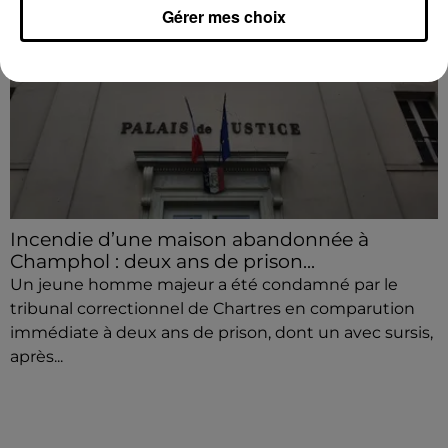
Gérer mes choix
Incendie d’une maison abandonnée à
Champhol : deux ans de prison...
Un jeune homme majeur a été condamné par le
tribunal correctionnel de Chartres en comparution
immédiate à deux ans de prison, dont un avec sursis,
après...