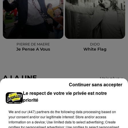
PIERRE DE MAERE
DIDO
Je Pense A Vous
White Flag
A LA UNE
Voir plus
Continuer sans accepter
Le respect de votre vie privée est notre
priorité
We and
our (447) partners
do the following data processing based on
your consent and/or our legitimate interest: Store and/or access
information on a device; Use limited data to select advertising; Create
profiles for personalised advertising; Use profiles to select personalised