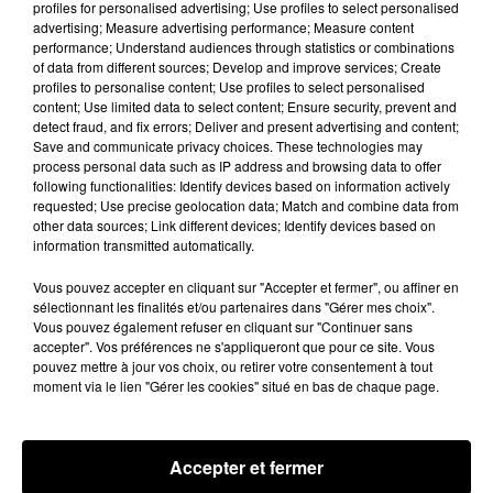
profiles for personalised advertising; Use profiles to select personalised
advertising; Measure advertising performance; Measure content
performance; Understand audiences through statistics or combinations
of data from different sources; Develop and improve services; Create
profiles to personalise content; Use profiles to select personalised
content; Use limited data to select content; Ensure security, prevent and
detect fraud, and fix errors; Deliver and present advertising and content;
Save and communicate privacy choices. These technologies may
process personal data such as IP address and browsing data to offer
following functionalities: Identify devices based on information actively
requested; Use precise geolocation data; Match and combine data from
other data sources; Link different devices; Identify devices based on
Des tentatives de fraudes à Mainvilliers
information transmitted automatically.
Des personnes malveillantes tentent de voler vos
informations personnelles.
Vous pouvez accepter en cliquant sur "Accepter et fermer", ou affiner en
sélectionnant les finalités et/ou partenaires dans "Gérer mes choix".
Vous pouvez également refuser en cliquant sur "Continuer sans
accepter". Vos préférences ne s'appliqueront que pour ce site. Vous
pouvez mettre à jour vos choix, ou retirer votre consentement à tout
moment via le lien "Gérer les cookies" situé en bas de chaque page.
Accepter et fermer