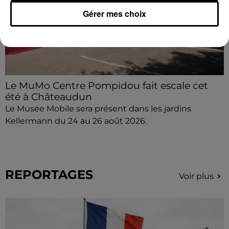
Gérer mes choix
Le MuMo Centre Pompidou fait escale cet
été à Châteaudun
Le Musée Mobile sera présent dans les jardins
Kellermann du 24 au 26 août 2026.
REPORTAGES
Voir plus