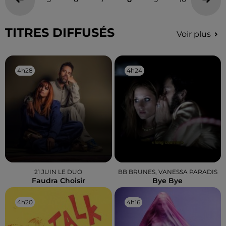
TITRES DIFFUSÉS
Voir plus
4h28
4h28
4h24
4h24
21 JUIN LE DUO
BB BRUNES, VANESSA PARADIS
Faudra Choisir
Bye Bye
4h20
4h20
4h16
4h16