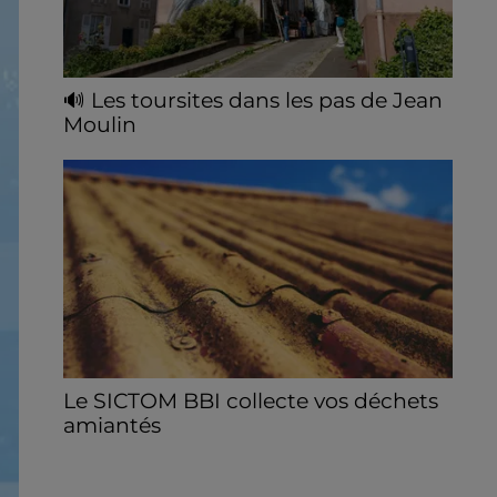
🔊 Les toursites dans les pas de Jean
Moulin
Le « tourisme de mémoire » s'invite dans
les sorties estivales de Chartres Tourisme.
Le SICTOM BBI collecte vos déchets
amiantés
La collecte se fait sous conditions et pour
un nombre limité de personnes, sur