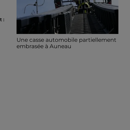
 :
Une casse automobile partiellement
embrasée à Auneau
« chômage technique pour neuf personnes
» après le sinistre, qui a également fait un
blessé.