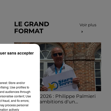
LE GRAND
Voir plus
FORMAT
uer sans accepter
erest: Store and/or
tising; Use profiles to
tand audiences through
Stars'Terre 2026 : Philippe Palmieri
personalise content; Use
 fraud, and fix errors;
dévoile les ambitions d'un...
 may process personal
À quelques semaines de la première
mation actively