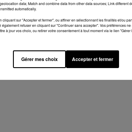
eolocation data; Match and combine data from other data sources; Link different de
nsmitted automatically.
OOTBALL
HANDBALL
INFO LOCALE
LOIR-ET-CHER (41)
cliquant sur "Accepter et fermer", ou affiner en sélectionnant les finalités et/ou pa
 également refuser en cliquant sur "Continuer sans accepter". Vos préférences ne 
tre à jour vos choix, ou retirer votre consentement à tout moment via le lien "Gérer 
Gérer mes choix
Accepter et fermer