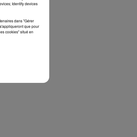
édition de Stars'Terre, organisée du 18 au 20
vices; Identify devices
septembre 2026 au Château de Courtalain,
Philippe Palmieri, président...
rtenaires dans "Gérer
s'appliqueront que pour
les cookies" situé en