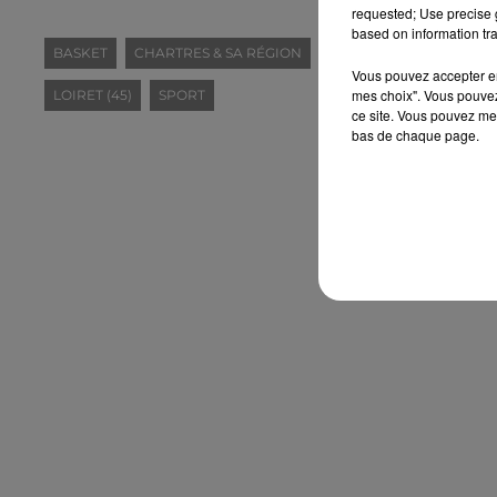
requested; Use precise g
based on information tra
BASKET
CHARTRES & SA RÉGION
EURE-ET-LOIR (28)
F
Vous pouvez accepter en 
mes choix". Vous pouvez
LOIRET (45)
SPORT
ce site. Vous pouvez met
bas de chaque page.