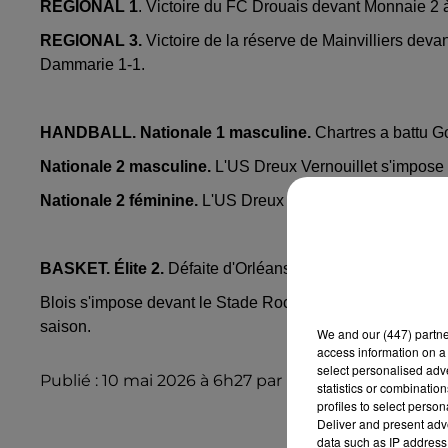
REGIONAL 1
. Victoire du FC Drouais devant Monnaie 2 à
REGIONAL 3.
Victoire de la réserve de Mainvilliers dev
Dammarie 1-1.
HANDBALL. Nationale 1 masculine.
Chartres a battu Go
Nationale 2 masculine.
L'US Dreux Vernouillet s'impose 
Nationale 2 féminine.
L'US Dreux Vernouillet et Hazebrou
BASKET. Élite 2.
Défaite d'Orléans devant Rouen 84 à 72
Blois s'impose devant le Stade Rochelais 86 à 67 et obtien
saison.
We and
our (447) partn
access information on a 
select personalised ad
Publié : 10 mai 2026 à 6h27 par Rédaction Intensité
statistics or combinatio
profiles to select person
Deliver and present adv
data such as IP address 