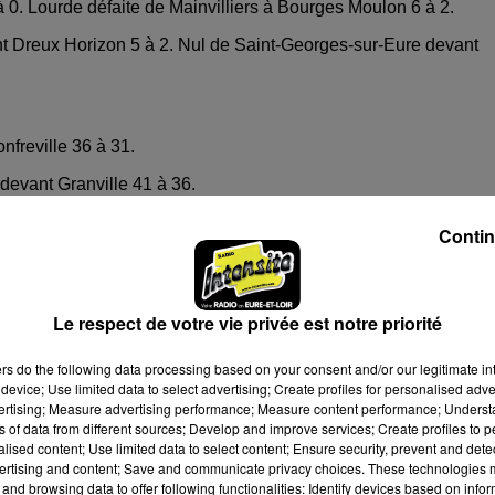
 0. Lourde défaite de Mainvilliers à Bourges Moulon 6 à 2.
ant Dreux Horizon 5 à 2. Nul de Saint-Georges-sur-Eure devant
nfreville 36 à 31.
devant Granville 41 à 36.
k se sépare sur une score de parité 29-29.
Contin
 l'un des plus mauvais match de la saison pour les Orléans.
Le respect de votre vie privée est notre priorité
t son billet pour les play-offs. L'un des plus beau match de la
ers
do the following data processing based on your consent and/or our legitimate int
device; Use limited data to select advertising; Create profiles for personalised adver
vertising; Measure advertising performance; Measure content performance; Unders
ns of data from different sources; Develop and improve services; Create profiles to 
alised content; Use limited data to select content; Ensure security, prevent and detect
ertising and content; Save and communicate privacy choices. These technologies
and browsing data to offer following functionalities: Identify devices based on infor