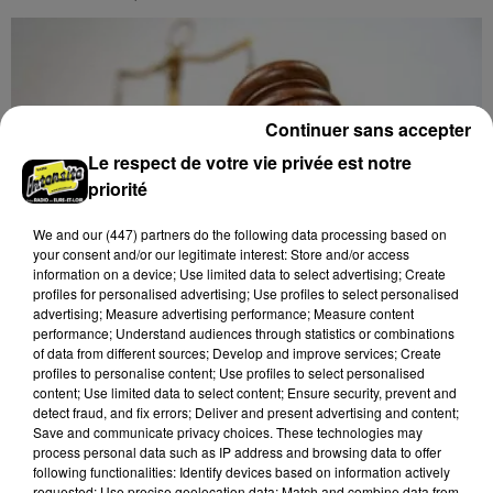
Continuer sans accepter
Le respect de votre vie privée est notre
priorité
We and
our (447) partners
do the following data processing based on
your consent and/or our legitimate interest: Store and/or access
information on a device; Use limited data to select advertising; Create
profiles for personalised advertising; Use profiles to select personalised
advertising; Measure advertising performance; Measure content
performance; Understand audiences through statistics or combinations
of data from different sources; Develop and improve services; Create
profiles to personalise content; Use profiles to select personalised
content; Use limited data to select content; Ensure security, prevent and
6 août 2026
LE COUDRAY - VENTE AUX ENCHÈRES :
detect fraud, and fix errors; Deliver and present advertising and content;
Save and communicate privacy choices. These technologies may
AUTOMOBILES 1/43E
process personal data such as IP address and browsing data to offer
Mardi 22 septembre et 8 décembre à 10h00 à
following functionalities: Identify devices based on information actively
l'Espace des ventes du Coudray : vente aux enchères.
requested; Use precise geolocation data; Match and combine data from