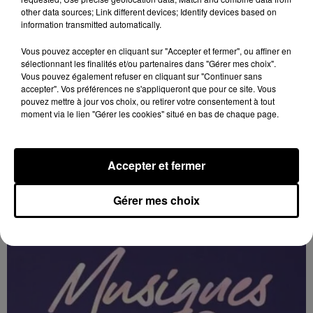
other data sources; Link different devices; Identify devices based on
information transmitted automatically.
Vous pouvez accepter en cliquant sur "Accepter et fermer", ou affiner en
sélectionnant les finalités et/ou partenaires dans "Gérer mes choix".
Vous pouvez également refuser en cliquant sur "Continuer sans
accepter". Vos préférences ne s'appliqueront que pour ce site. Vous
pouvez mettre à jour vos choix, ou retirer votre consentement à tout
moment via le lien "Gérer les cookies" situé en bas de chaque page.
11h28
Accepter et fermer
ORLÉANS (45) - FESTIVAL MUSIQUES
PLURI'ELLES
Gérer mes choix
Du 3 au 7 février à Orléans (Loiret) : Festival musiques
Pluri'Elles.