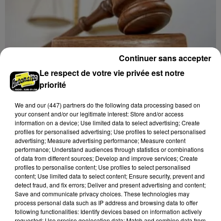
Continuer sans accepter
Le respect de votre vie privée est notre
priorité
11h34
We and
our (447) partners
do the following data processing based on
CHARTRES - VENTE AUX ENCHÈRES :
your consent and/or our legitimate interest: Store and/or access
MONTRES, HORLOGERIE, BIJOUX
information on a device; Use limited data to select advertising; Create
Samedi 21 novembre à 14h00 à la Galerie de Chartres :
profiles for personalised advertising; Use profiles to select personalised
vente aux enchères. Montres, horlogerie, bijoux,
advertising; Measure advertising performance; Measure content
performance; Understand audiences through statistics or combinations
orfèvrerie.
of data from different sources; Develop and improve services; Create
profiles to personalise content; Use profiles to select personalised
content; Use limited data to select content; Ensure security, prevent and
detect fraud, and fix errors; Deliver and present advertising and content;
Save and communicate privacy choices. These technologies may
process personal data such as IP address and browsing data to offer
following functionalities: Identify devices based on information actively
requested; Use precise geolocation data; Match and combine data from