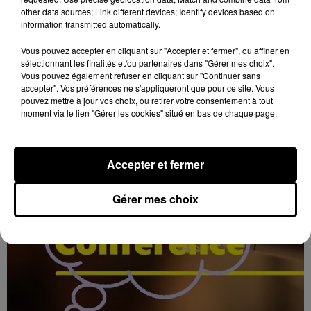
other data sources; Link different devices; Identify devices based on
TOUROUVRE (61) - FÊTE MÉDIÉVALE
information transmitted automatically.
Samedi 29 août de 10h30 à 21h00 et dimanche 30
août de 10h00 à 17h00 à Tourouvre (Tourouvre-au-
Vous pouvez accepter en cliquant sur "Accepter et fermer", ou affiner en
Perche, Orne), étang des Fontaines : Fête Médiévale.
sélectionnant les finalités et/ou partenaires dans "Gérer mes choix".
Vous pouvez également refuser en cliquant sur "Continuer sans
Entrée...
accepter". Vos préférences ne s'appliqueront que pour ce site. Vous
pouvez mettre à jour vos choix, ou retirer votre consentement à tout
moment via le lien "Gérer les cookies" situé en bas de chaque page.
Accepter et fermer
Gérer mes choix