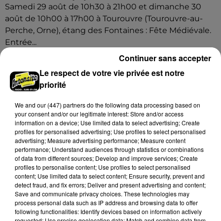
Samedi 29 août de 10h30 à 21h00 et dimanche 30
août de 10h00 à 17h00 à Tourouvre (Tourouvre-au-
Perche, Orne), étang des Fontaines : Fête Médiévale.
Entrée...
Continuer sans accepter
Le respect de votre vie privée est notre
priorité
We and
our (447) partners
do the following data processing based on
your consent and/or our legitimate interest: Store and/or access
information on a device; Use limited data to select advertising; Create
profiles for personalised advertising; Use profiles to select personalised
advertising; Measure advertising performance; Measure content
performance; Understand audiences through statistics or combinations
of data from different sources; Develop and improve services; Create
profiles to personalise content; Use profiles to select personalised
content; Use limited data to select content; Ensure security, prevent and
detect fraud, and fix errors; Deliver and present advertising and content;
Save and communicate privacy choices. These technologies may
process personal data such as IP address and browsing data to offer
following functionalities: Identify devices based on information actively
requested; Use precise geolocation data; Match and combine data from
5 août 2026