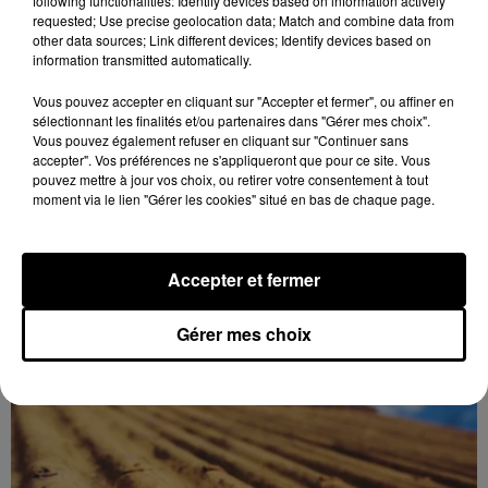
DERNIERES INFOS
following functionalities: Identify devices based on information actively
Voir plus
requested; Use precise geolocation data; Match and combine data from
other data sources; Link different devices; Identify devices based on
information transmitted automatically.
Vous pouvez accepter en cliquant sur "Accepter et fermer", ou affiner en
sélectionnant les finalités et/ou partenaires dans "Gérer mes choix".
Vous pouvez également refuser en cliquant sur "Continuer sans
accepter". Vos préférences ne s'appliqueront que pour ce site. Vous
pouvez mettre à jour vos choix, ou retirer votre consentement à tout
moment via le lien "Gérer les cookies" situé en bas de chaque page.
Accepter et fermer
Gérer mes choix
🔊 Les touristes dans les pas de Jean Moulin
Le « tourisme de mémoire » s'invite dans les sorties
estivales de Chartres Tourisme.