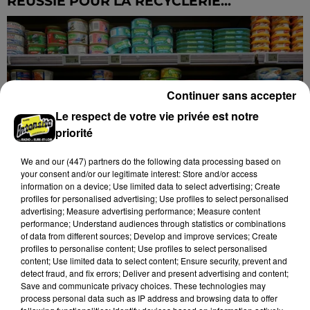
RÉUSSIE POUR LA RECYCLERIE...
Continuer sans accepter
Le respect de votre vie privée est notre
priorité
We and
our (447) partners
do the following data processing based on
your consent and/or our legitimate interest: Store and/or access
information on a device; Use limited data to select advertising; Create
profiles for personalised advertising; Use profiles to select personalised
advertising; Measure advertising performance; Measure content
performance; Understand audiences through statistics or combinations
of data from different sources; Develop and improve services; Create
profiles to personalise content; Use profiles to select personalised
PLUS DE 62 TONNES DE PRODUITS POUR
content; Use limited data to select content; Ensure security, prevent and
LES RESTOS DU CŒUR EN EURE-ET-LOIR
detect fraud, and fix errors; Deliver and present advertising and content;
Save and communicate privacy choices. These technologies may
process personal data such as IP address and browsing data to offer