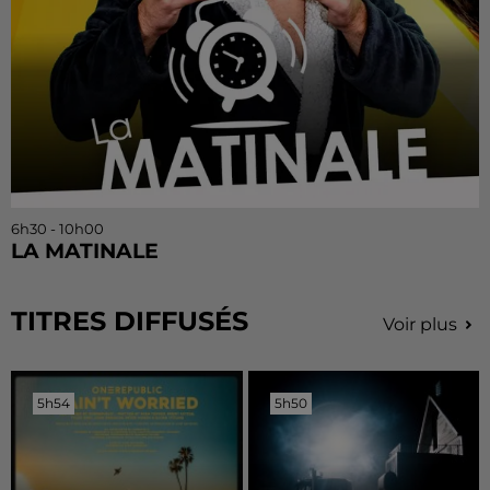
6h30 - 10h00
LA MATINALE
TITRES DIFFUSÉS
Voir plus
5h54
5h54
5h50
5h50