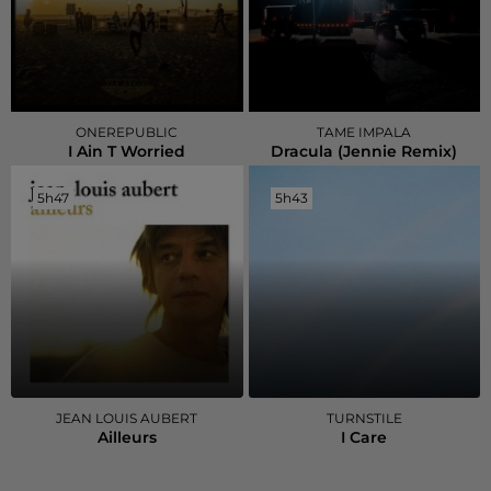
ONEREPUBLIC
TAME IMPALA
I Ain T Worried
Dracula (jennie Remix)
5h47
5h47
5h43
5h43
JEAN LOUIS AUBERT
TURNSTILE
Ailleurs
I Care