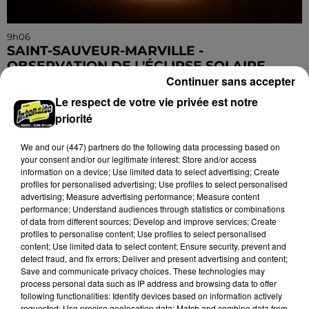
9h06
SAINT-SAUVEUR-MARVILLE -
OBSERVATION DE L'ÉCLIPSE SOLAIRE
Continuer sans accepter
Mercredi 12 août à 19h00, mare de la rue de la
Bonnière à Marville-les-Bois, commune de Saint-
Le respect de votre vie privée est notre
Sauveur-Marville : observation de l'éclipse solaire.
priorité
We and
our (447) partners
do the following data processing based on
your consent and/or our legitimate interest: Store and/or access
information on a device; Use limited data to select advertising; Create
profiles for personalised advertising; Use profiles to select personalised
advertising; Measure advertising performance; Measure content
performance; Understand audiences through statistics or combinations
of data from different sources; Develop and improve services; Create
profiles to personalise content; Use profiles to select personalised
content; Use limited data to select content; Ensure security, prevent and
detect fraud, and fix errors; Deliver and present advertising and content;
Save and communicate privacy choices. These technologies may
process personal data such as IP address and browsing data to offer
following functionalities: Identify devices based on information actively
requested; Use precise geolocation data; Match and combine data from