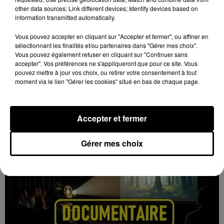
other data sources; Link different devices; Identify devices based on
information transmitted automatically.
Vous pouvez accepter en cliquant sur "Accepter et fermer", ou affiner en
7 août 2026
sélectionnant les finalités et/ou partenaires dans "Gérer mes choix".
RAMBOUILLET (78) - CHŒURS D’OPÉRAS
Vous pouvez également refuser en cliquant sur "Continuer sans
ET OPÉRETTES
accepter". Vos préférences ne s'appliqueront que pour ce site. Vous
pouvez mettre à jour vos choix, ou retirer votre consentement à tout
Dimanche 15 novembre à 16h30 à la salle Patenôtre
moment via le lien "Gérer les cookies" situé en bas de chaque page.
de Rambouillet (Yvelines) : Chœurs d’opéras et
opérettes.
Accepter et fermer
Gérer mes choix