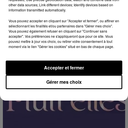
other data sources; Link different devices; Identify devices based on
information transmitted automatically.
Vous pouvez accepter en cliquant sur "Accepter et fermer", ou affiner en
11h28
sélectionnant les finalités et/ou partenaires dans "Gérer mes choix".
ORLÉANS (45) - FESTIVAL MUSIQUES
Vous pouvez également refuser en cliquant sur "Continuer sans
PLURI'ELLES
accepter". Vos préférences ne s'appliqueront que pour ce site. Vous
Du 3 au 7 février à Orléans (Loiret) : Festival musiques
pouvez mettre à jour vos choix, ou retirer votre consentement à tout
moment via le lien "Gérer les cookies" situé en bas de chaque page.
Pluri'Elles.
Accepter et fermer
Gérer mes choix