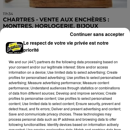
11h34
CHARTRES - VENTE AUX ENCHÈRES :
MONTRES, HORLOGERIE, BIJOUX
Samedi 21 novembre à 14h00 à la Galerie de Chartres :
Continuer sans accepter
vente aux enchères. Montres, horlogerie, bijoux,
Le respect de votre vie privée est notre
orfèvrerie.
priorité
We and
our (447) partners
do the following data processing based on
your consent and/or our legitimate interest: Store and/or access
information on a device; Use limited data to select advertising; Create
profiles for personalised advertising; Use profiles to select personalised
advertising; Measure advertising performance; Measure content
performance; Understand audiences through statistics or combinations
of data from different sources; Develop and improve services; Create
profiles to personalise content; Use profiles to select personalised
content; Use limited data to select content; Ensure security, prevent and
detect fraud, and fix errors; Deliver and present advertising and content;
Save and communicate privacy choices. These technologies may
process personal data such as IP address and browsing data to offer
following functionalities: Identify devices based on information actively
requested; Use precise geolocation data; Match and combine data from