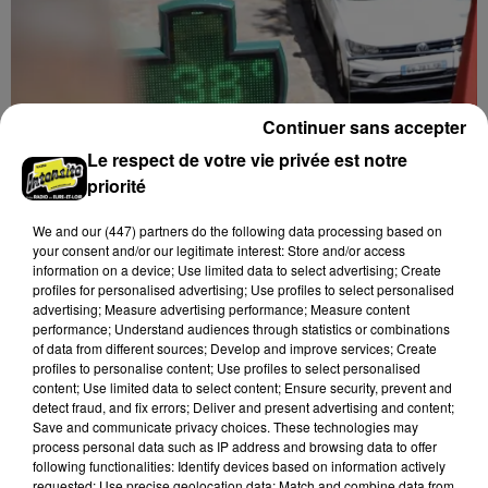
Continuer sans accepter
Le respect de votre vie privée est notre
priorité
We and
our (447) partners
do the following data processing based on
your consent and/or our legitimate interest: Store and/or access
information on a device; Use limited data to select advertising; Create
profiles for personalised advertising; Use profiles to select personalised
advertising; Measure advertising performance; Measure content
performance; Understand audiences through statistics or combinations
of data from different sources; Develop and improve services; Create
CANICULE : VIGILANCE "ORANGE" ACTIVÉE
profiles to personalise content; Use profiles to select personalised
DÈS DEMAIN EN EURE-ET-LOIR !
content; Use limited data to select content; Ensure security, prevent and
detect fraud, and fix errors; Deliver and present advertising and content;
Save and communicate privacy choices. These technologies may
DERNIERES INFOS
process personal data such as IP address and browsing data to offer
Voir plus
following functionalities: Identify devices based on information actively
requested; Use precise geolocation data; Match and combine data from