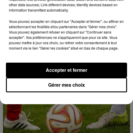
other data sources; Link different devices; Identify devices based on
information transmitted automatically.
Vous pouvez accepter en cliquant sur "Accepter et fermer", ou affiner en
sélectionnant les finalités et/ou partenaires dans "Gérer mes choix".
Vous pouvez également refuser en cliquant sur "Continuer sans
accepter". Vos préférences ne s'appliqueront que pour ce site. Vous
pouvez mettre à jour vos choix, ou retirer votre consentement à tout
moment via le lien "Gérer les cookies" situé en bas de chaque page.
Accepter et fermer
Un chalet en bois victime des flammes
Gérer mes choix
Le feu s'est déclaré dans la nuit de jeudi à vendredi à
Beaumont-les-Autels.