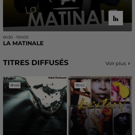
6h30 - 10h00
LA MATINALE
TITRES DIFFUSÉS
Voir plus
9h46
9h46
9h42
9h42