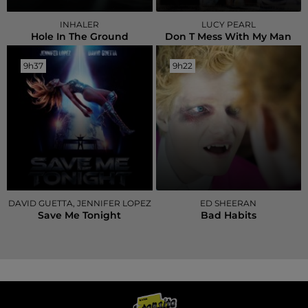
INHALER
LUCY PEARL
Hole In The Ground
Don T Mess With My Man
9h37
9h37
9h22
9h22
DAVID GUETTA, JENNIFER LOPEZ
ED SHEERAN
Save Me Tonight
Bad Habits