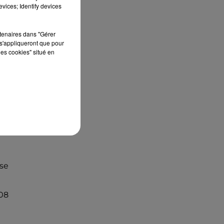
septembre 2026 au Château de Courtalain,
vices; Identify devices
Philippe Palmieri, président...
rtenaires dans "Gérer
s'appliqueront que pour
 La
les cookies" situé en
se
008