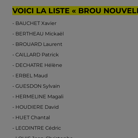
VOICI LA LISTE « BROU NOUVEL
- BAUCHET Xavier
- BERTHEAU Mickaël
- BROUARD Laurent
- CAILLARD Patrick
- DECHATRE Hélène
- ERBEL Maud
- GUESDON Sylvain
- HERMELINE Magali
- HOUDIERE David
- HUET Chantal
- LECOINTRE Cédric