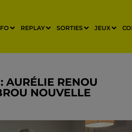
NFO
REPLAY
SORTIES
JEUX
CO
 : AURÉLIE RENOU
 BROU NOUVELLE