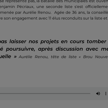
e représente pas, la bataille des municipales est ouver
njamin Pécriaux, une seconde liste s'est officielleme
» menée par Aurélie Renou. Agée de 36 ans, la conseill
e son engagement avec 11 élus reconduits sur la liste et
pas laisser nos projets en cours tomber
té poursuivre, après discussion avec m
uelle »
Aurélie Renou, tête de liste « Brou Nouvel