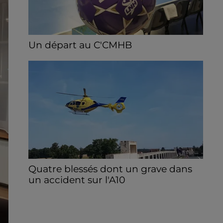
Un départ au C'CMHB
Le club chartrain a officialisé, vendredi 7
août, le départ de Guilherme Borges.
Quatre blessés dont un grave dans
un accident sur l'A10
Le choc a eu lieu dans la matinée, vendredi
7 août à hauteur de Sainville en direction
d'Orléans.