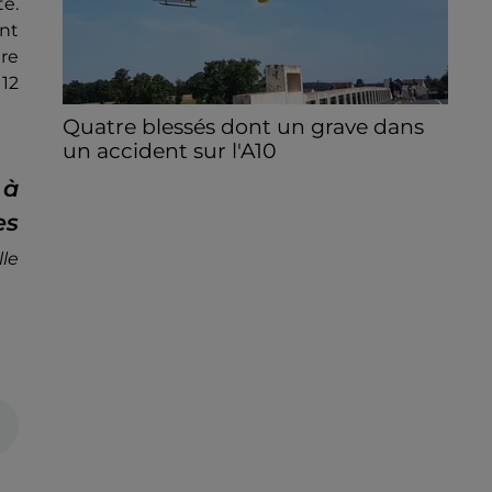
te.
nt
ère
 12
Quatre blessés dont un grave dans
un accident sur l'A10
Le choc a eu lieu dans la matinée, vendredi
 à
7 août à hauteur de Sainville en direction
es
d'Orléans.
le