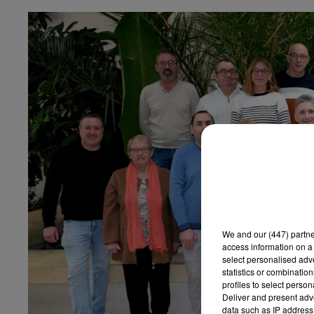
We and
our (447) partn
access information on a 
select personalised ad
statistics or combinatio
profiles to select person
Deliver and present adv
data such as IP address 