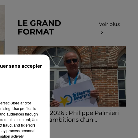
LE GRAND
Voir plus
FORMAT
uer sans accepter
erest: Store and/or
tising; Use profiles to
Stars'Terre 2026 : Philippe Palmieri
tand audiences through
dévoile les ambitions d'un...
personalise content; Use
 fraud, and fix errors;
À quelques semaines de la première
 may process personal
édition de Stars'Terre, organisée du 18 au 20
mation actively