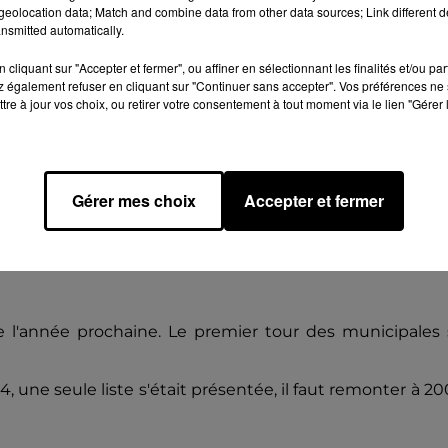
eolocation data; Match and combine data from other data sources; Link different de
nsmitted automatically.
cliquant sur "Accepter et fermer", ou affiner en sélectionnant les finalités et/ou pa
 également refuser en cliquant sur "Continuer sans accepter". Vos préférences ne 
oute, la proximité et l'innovation ajoute Aurélie Renou.
tre à jour vos choix, ou retirer votre consentement à tout moment via le lien "Gérer 
2 femmes et 11 hommes âgés de 30 à 76 ans.
Gérer mes choix
Accepter et fermer
l'année prochaine. Le premier tour des municipales 
4, une seule liste s'était présentée, il faut remonter à 2