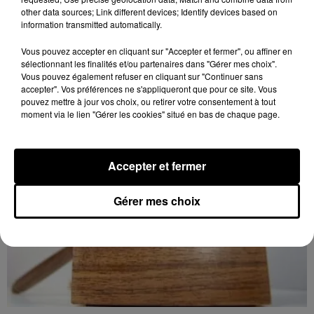
LUISANT - SPECTACLE : COMBAT
other data sources; Link different devices; Identify devices based on
CHORÉGRAPHIÉ
information transmitted automatically.
Vendredi 28 mai 2027 à 20h30 à la salle André Malraux
de Luisant : Combat chorégraphié. Spectacle-
Vous pouvez accepter en cliquant sur "Accepter et fermer", ou affiner en
sélectionnant les finalités et/ou partenaires dans "Gérer mes choix".
conférence. Par la Compagnie Armata.
Vous pouvez également refuser en cliquant sur "Continuer sans
accepter". Vos préférences ne s'appliqueront que pour ce site. Vous
pouvez mettre à jour vos choix, ou retirer votre consentement à tout
moment via le lien "Gérer les cookies" situé en bas de chaque page.
Accepter et fermer
Gérer mes choix