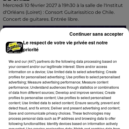
Mercredi 10 février 2027 à 19h30 à la salle de l'Institut
d'Orléans (Loiret) : Consort Guitarissitico de Chile.
Concert de guitares. Entrée libre.
Continuer sans accepter
Le respect de votre vie privée est notre
priorité
We and
our (447) partners
do the following data processing based on
your consent and/or our legitimate interest: Store and/or access
information on a device; Use limited data to select advertising; Create
profiles for personalised advertising; Use profiles to select personalised
advertising; Measure advertising performance; Measure content
performance; Understand audiences through statistics or combinations
of data from different sources; Develop and improve services; Create
profiles to personalise content; Use profiles to select personalised
content; Use limited data to select content; Ensure security, prevent and
detect fraud, and fix errors; Deliver and present advertising and content;
Save and communicate privacy choices. These technologies may
process personal data such as IP address and browsing data to offer
following functionalities: Identify devices based on information actively
8 août 2026
requested; Use precise geolocation data; Match and combine data from