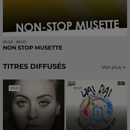
6h00 - 8h00
NON STOP MUSETTE
TITRES DIFFUSÉS
Voir plus
12h13
12h13
12h07
12h07