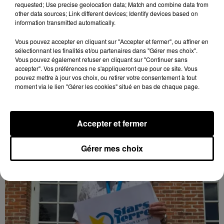
requested; Use precise geolocation data; Match and combine data from
other data sources; Link different devices; Identify devices based on
information transmitted automatically.
Loir-et-Cher : un pyromane interpellé grâce
au sang-froid des...
Vous pouvez accepter en cliquant sur "Accepter et fermer", ou affiner en
sélectionnant les finalités et/ou partenaires dans "Gérer mes choix".
Samedi 25 juillet, plus d'une dizaine de feux de
Vous pouvez également refuser en cliquant sur "Continuer sans
champs et de sous-bois ont été déclenchés dans le
accepter". Vos préférences ne s'appliqueront que pour ce site. Vous
secteur de Fontaine-les-Côteaux, Montoire et Lunay.
pouvez mettre à jour vos choix, ou retirer votre consentement à tout
moment via le lien "Gérer les cookies" situé en bas de chaque page.
Grâce...
LE GRAND FORMAT
Voir plus
Accepter et fermer
Gérer mes choix