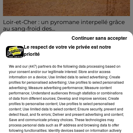
Loir-et-Cher : un pyromane interpellé grâce
au sang-froid des...
Samedi 25 juillet, plus d'une dizaine de feux de
Continuer sans accepter
champs et de sous-bois ont été déclenchés dans le
Le respect de votre vie privée est notre
secteur de Fontaine-les-Côteaux, Montoire et Lunay.
priorité
Grâce...
A LA UNE
Voir plus
We and
our (447) partners
do the following data processing based on
your consent and/or our legitimate interest: Store and/or access
information on a device; Use limited data to select advertising; Create
profiles for personalised advertising; Use profiles to select personalised
advertising; Measure advertising performance; Measure content
performance; Understand audiences through statistics or combinations
of data from different sources; Develop and improve services; Create
profiles to personalise content; Use profiles to select personalised
content; Use limited data to select content; Ensure security, prevent and
detect fraud, and fix errors; Deliver and present advertising and content;
Save and communicate privacy choices. These technologies may
process personal data such as IP address and browsing data to offer
following functionalities: Identify devices based on information actively