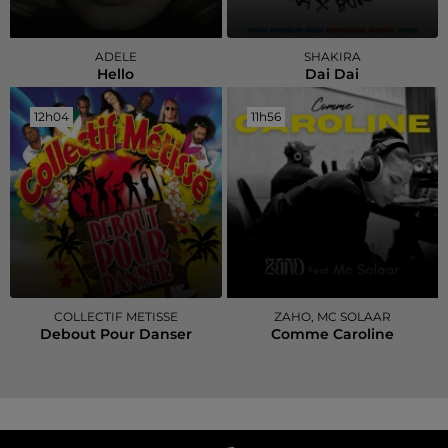
ADELE
SHAKIRA
Hello
Dai Dai
12h04
12h04
11h56
11h56
COLLECTIF METISSE
ZAHO, MC SOLAAR
Debout Pour Danser
Comme Caroline