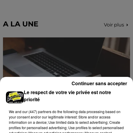
pour un concert à venir au Colisée.
A LA UNE
Voir plus
Continuer sans accepter
Le respect de votre vie privée est notre
priorité
We and
our (447) partners
do the following data processing based on
Des tentatives de fraudes à Mainvilliers
your consent and/or our legitimate interest: Store and/or access
Des personnes malveillantes tentent de voler vos
information on a device; Use limited data to select advertising; Create
profiles for personalised advertising; Use profiles to select personalised
informations personnelles.
advertising; Measure advertising performance; Measure content