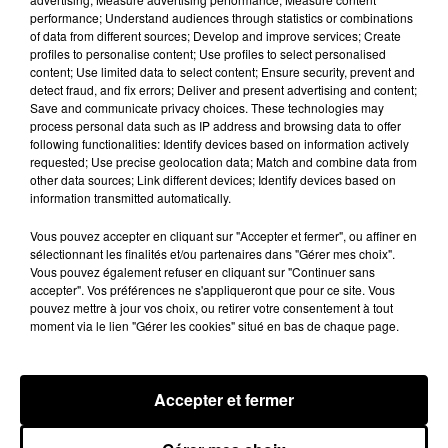
performance; Understand audiences through statistics or combinations
of data from different sources; Develop and improve services; Create
LE GRAND FORMAT
Voir plus
profiles to personalise content; Use profiles to select personalised
content; Use limited data to select content; Ensure security, prevent and
detect fraud, and fix errors; Deliver and present advertising and content;
Save and communicate privacy choices. These technologies may
process personal data such as IP address and browsing data to offer
following functionalities: Identify devices based on information actively
requested; Use precise geolocation data; Match and combine data from
other data sources; Link different devices; Identify devices based on
information transmitted automatically.
Vous pouvez accepter en cliquant sur "Accepter et fermer", ou affiner en
sélectionnant les finalités et/ou partenaires dans "Gérer mes choix".
Vous pouvez également refuser en cliquant sur "Continuer sans
accepter". Vos préférences ne s'appliqueront que pour ce site. Vous
pouvez mettre à jour vos choix, ou retirer votre consentement à tout
moment via le lien "Gérer les cookies" situé en bas de chaque page.
Stars'Terre 2026 : Philippe Palmieri dévoile
les ambitions d'un...
À quelques semaines de la première édition de
Accepter et fermer
Stars'Terre, organisée du 18 au 20 septembre 2026 au
Château de Courtalain, Philippe Palmieri, président...