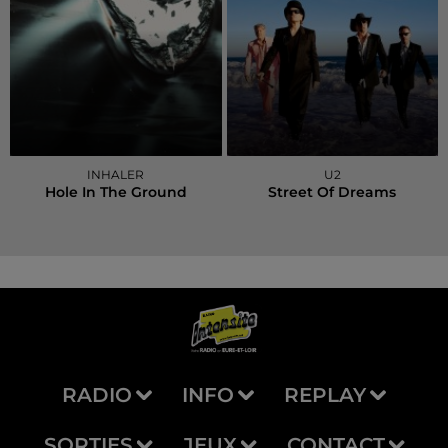
INHALER
U2
Hole In The Ground
Street Of Dreams
RADIO
INFO
REPLAY
SORTIES
JEUX
CONTACT