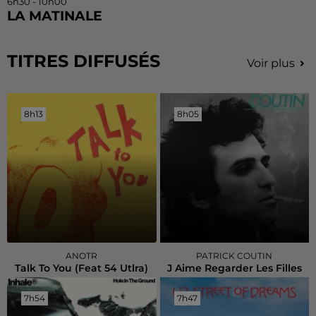
6h30 - 10h00
LA MATINALE
TITRES DIFFUSÉS
Voir plus
8h13
8h13
8h05
8h05
ANOTR
PATRICK COUTIN
Talk To You (feat 54 Utlra)
J Aime Regarder Les Filles
7h54
7h54
7h47
7h47