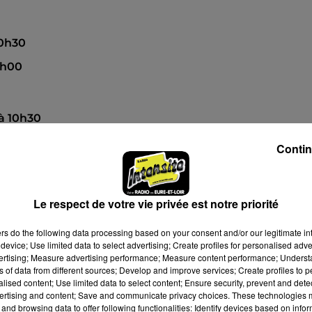
10h30
11h00
 à 10h30
 à 11h00
Contin
 à 9h18
Le respect de votre vie privée est notre priorité
ers
do the following data processing based on your consent and/or our legitimate int
device; Use limited data to select advertising; Create profiles for personalised adver
vertising; Measure advertising performance; Measure content performance; Unders
ns of data from different sources; Develop and improve services; Create profiles to 
alised content; Use limited data to select content; Ensure security, prevent and detect
ertising and content; Save and communicate privacy choices. These technologies
and browsing data to offer following functionalities: Identify devices based on infor