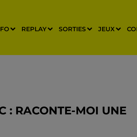
NFO
REPLAY
SORTIES
JEUX
CO
IC : RACONTE-MOI UNE