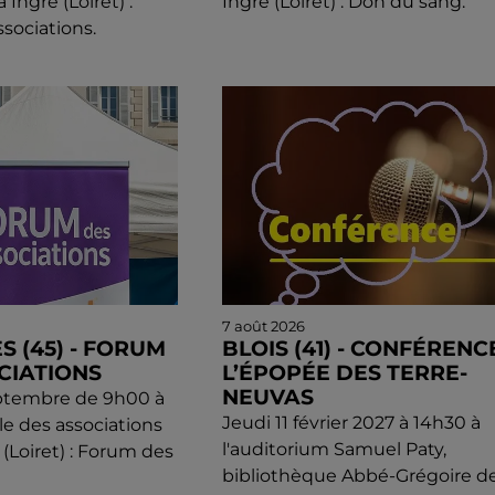
Ingré (Loiret) :
Ingré (Loiret) : Don du sang.
sociations.
7 août 2026
S (45) - FORUM
BLOIS (41) - CONFÉRENCE
CIATIONS
L’ÉPOPÉE DES TERRE-
NEUVAS
ptembre de 9h00 à
Jeudi 11 février 2027 à 14h30 à
lle des associations
l'auditorium Samuel Paty,
(Loiret) : Forum des
bibliothèque Abbé-Grégoire d