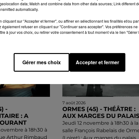
eolocation data; Match and combine data from other data sources; Link different de
nsmitted automatically.
GENDA
cliquant sur "Accepter et fermer", ou affiner en sélectionnant les finalités et/ou pa
 également refuser en cliquant sur "Continuer sans accepter". Vos préférences ne 
tre à jour vos choix, ou retirer votre consentement à tout moment via le lien "Gérer 
Gérer mes choix
Accepter et fermer
7 août 2026
) -
ORMES (45) - THÉÂTRE :
AIRE : A
AUX MARGES DU PALAI
COURANT
Jeudi 12 novembre à 18h30 à la
novembre à 18h30 à
salle François Rabelais de Orm
que Arthur Rimbaud
(Loiret) : Aux marges du palais.