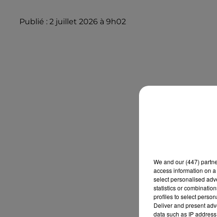
Publié : 2 juillet 2026 à 9h02
We and
our (447) partn
access information on a 
select personalised ad
statistics or combinatio
profiles to select person
Deliver and present adv
data such as IP address 