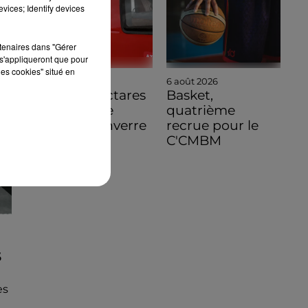
vices; Identify devices
rtenaires dans "Gérer
s'appliqueront que pour
les cookies" situé en
6 août 2026
6 août 2026
Quinze hectares
Basket,
de chaume
quatrième
brûlés à Unverre
recrue pour le
C'CMBM
S
es