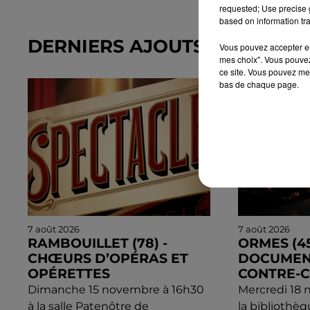
requested; Use precise g
based on information tra
DERNIERS AJOUTS DANS L'A
Vous pouvez accepter en 
mes choix". Vous pouvez
ce site. Vous pouvez met
bas de chaque page.
7 août 2026
7 août 2026
RAMBOUILLET (78) -
ORMES (45
CHŒURS D’OPÉRAS ET
DOCUMENT
OPÉRETTES
CONTRE-
Dimanche 15 novembre à 16h30
Mercredi 18 
à la salle Patenôtre de
la bibliothè