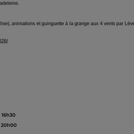
Madeleine.
se), animations et guinguette à la grange aux 4 vents par Lèv
026/
à 16h30
 à 20h00