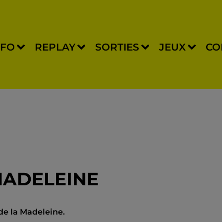
NFO
REPLAY
SORTIES
JEUX
CO
 MADELEINE
 de la Madeleine.