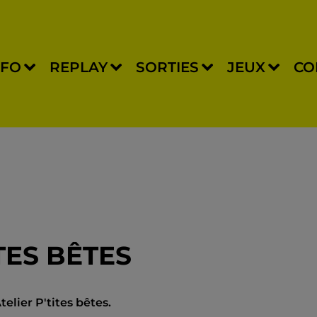
NFO
REPLAY
SORTIES
JEUX
CO
ITES BÊTES
telier P'tites bêtes.