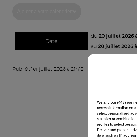
Ajouter à votre calendrier
du
20 juillet 2026
Date
au
20 juillet 2026 
Publié : 1er juillet 2026 à 21h12
We and
our (447) partn
access information on a 
select personalised ad
statistics or combinatio
profiles to select person
Deliver and present adv
data such as IP address 