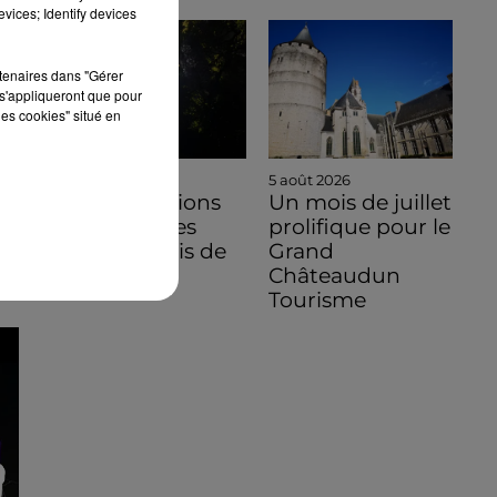
vices; Identify devices
rtenaires dans "Gérer
s'appliqueront que pour
les cookies" situé en
5 août 2026
5 août 2026
Des conditions
Un mois de juillet
hors normes
prolifique pour le
pour le mois de
Grand
juillet 2026
Châteaudun
Tourisme