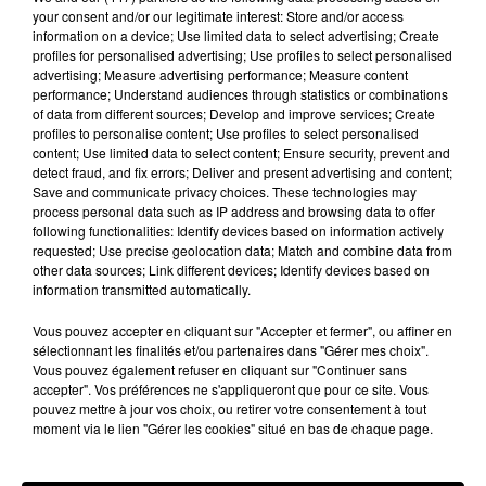
your consent and/or our legitimate interest: Store and/or access
information on a device; Use limited data to select advertising; Create
Stars'Terre 2026 : Philippe Palmieri dévoile
profiles for personalised advertising; Use profiles to select personalised
les ambitions d'un...
advertising; Measure advertising performance; Measure content
À quelques semaines de la première édition de
performance; Understand audiences through statistics or combinations
of data from different sources; Develop and improve services; Create
Stars'Terre, organisée du 18 au 20 septembre 2026 au
profiles to personalise content; Use profiles to select personalised
Château de Courtalain, Philippe Palmieri, président...
content; Use limited data to select content; Ensure security, prevent and
detect fraud, and fix errors; Deliver and present advertising and content;
LES JEUX
Save and communicate privacy choices. These technologies may
Voir plus
process personal data such as IP address and browsing data to offer
following functionalities: Identify devices based on information actively
requested; Use precise geolocation data; Match and combine data from
other data sources; Link different devices; Identify devices based on
information transmitted automatically.
Vous pouvez accepter en cliquant sur "Accepter et fermer", ou affiner en
sélectionnant les finalités et/ou partenaires dans "Gérer mes choix".
Vous pouvez également refuser en cliquant sur "Continuer sans
accepter". Vos préférences ne s'appliqueront que pour ce site. Vous
pouvez mettre à jour vos choix, ou retirer votre consentement à tout
moment via le lien "Gérer les cookies" situé en bas de chaque page.