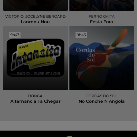
VICTOR O, JOCELYNE BEROARD
FERRO GAITA
Lanmou Nou
Festa Fora
9h47
9h47
9h43
9h43
BONGA
CORDAS DO SOL
Alternancia Ta Chegar
No Conche N Angola