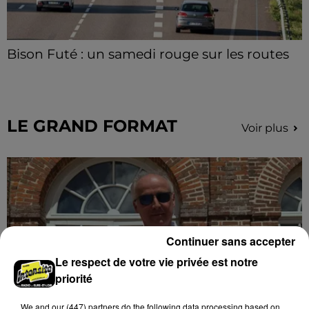
Bison Futé : un samedi rouge sur les routes
C'est l'un des week-ends les plus chargés de l'été,
avec des départs aussi importants que les retours.
LE GRAND FORMAT
Voir plus
Continuer sans accepter
Le respect de votre vie privée est notre
priorité
We and
our (447) partners
do the following data processing based on