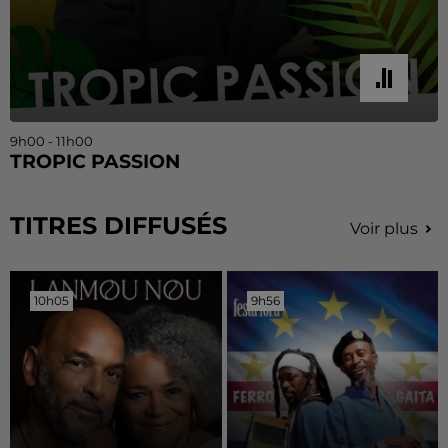
9h00 - 11h00
TROPIC PASSION
TITRES DIFFUSÉS
Voir plus
10h05
10h05
9h56
9h56