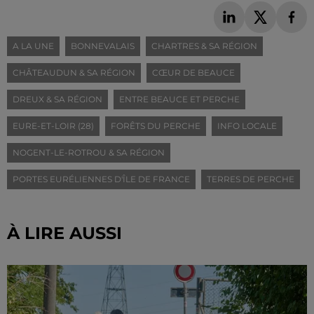
A LA UNE
BONNEVALAIS
CHARTRES & SA RÉGION
CHÂTEAUDUN & SA RÉGION
CŒUR DE BEAUCE
DREUX & SA RÉGION
ENTRE BEAUCE ET PERCHE
EURE-ET-LOIR (28)
FORÊTS DU PERCHE
INFO LOCALE
NOGENT-LE-ROTROU & SA RÉGION
PORTES EURÉLIENNES D'ÎLE DE FRANCE
TERRES DE PERCHE
À LIRE AUSSI