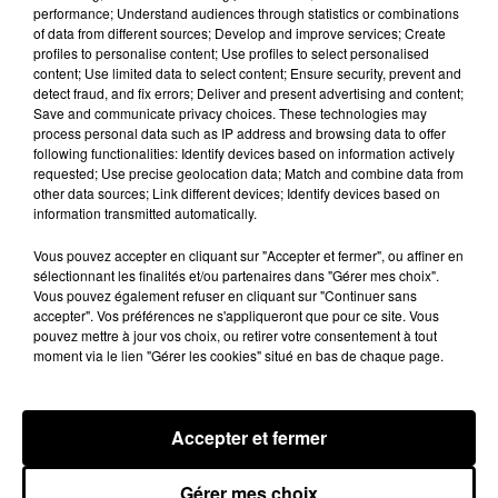
performance; Understand audiences through statistics or combinations
of data from different sources; Develop and improve services; Create
A LA UNE
profiles to personalise content; Use profiles to select personalised
Voir plus
content; Use limited data to select content; Ensure security, prevent and
detect fraud, and fix errors; Deliver and present advertising and content;
Save and communicate privacy choices. These technologies may
process personal data such as IP address and browsing data to offer
following functionalities: Identify devices based on information actively
requested; Use precise geolocation data; Match and combine data from
other data sources; Link different devices; Identify devices based on
information transmitted automatically.
Vous pouvez accepter en cliquant sur "Accepter et fermer", ou affiner en
sélectionnant les finalités et/ou partenaires dans "Gérer mes choix".
Vous pouvez également refuser en cliquant sur "Continuer sans
accepter". Vos préférences ne s'appliqueront que pour ce site. Vous
pouvez mettre à jour vos choix, ou retirer votre consentement à tout
moment via le lien "Gérer les cookies" situé en bas de chaque page.
Quatre blessés dont un grave dans un
accident sur l'A10
Accepter et fermer
Le choc a eu lieu dans la matinée, vendredi 7 août à
hauteur de Sainville en direction d'Orléans.
Gérer mes choix