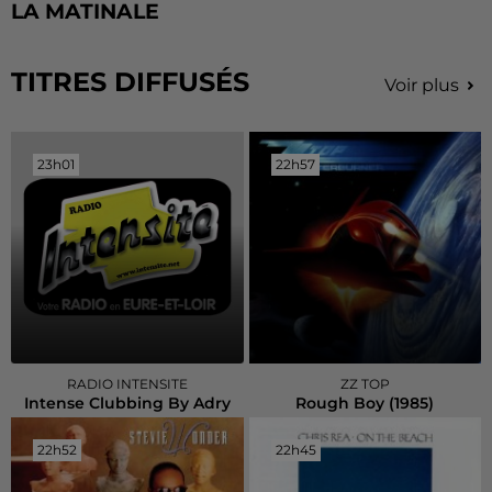
LA MATINALE
TITRES DIFFUSÉS
Voir plus
23h01
23h01
22h57
22h57
RADIO INTENSITE
ZZ TOP
Intense Clubbing By Adry
Rough Boy (1985)
22h52
22h52
22h45
22h45