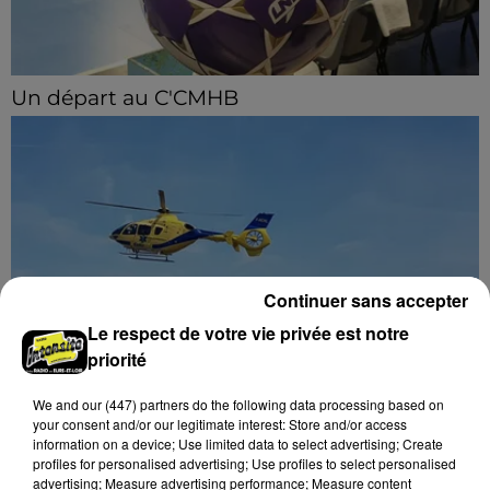
Un départ au C'CMHB
Le club chartrain a officialisé, vendredi 7 août, le
départ de Guilherme Borges.
Continuer sans accepter
Le respect de votre vie privée est notre
priorité
Quatre blessés dont un grave dans un
We and
our (447) partners
do the following data processing based on
accident sur l'A10
your consent and/or our legitimate interest: Store and/or access
information on a device; Use limited data to select advertising; Create
Le choc a eu lieu dans la matinée, vendredi 7 août à
profiles for personalised advertising; Use profiles to select personalised
hauteur de Sainville en direction d'Orléans.
advertising; Measure advertising performance; Measure content