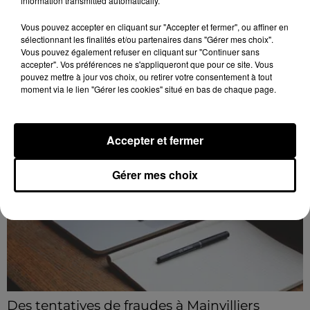
information transmitted automatically.
Intégrez le plus grand chœur d'Europe pour
un concert exceptionnel...
Vous pouvez accepter en cliquant sur "Accepter et fermer", ou affiner en
Vous pouvez donner de la voix en devenant choriste
sélectionnant les finalités et/ou partenaires dans "Gérer mes choix".
Vous pouvez également refuser en cliquant sur "Continuer sans
pour un concert à venir au Colisée.
accepter". Vos préférences ne s'appliqueront que pour ce site. Vous
pouvez mettre à jour vos choix, ou retirer votre consentement à tout
moment via le lien "Gérer les cookies" situé en bas de chaque page.
A LA UNE
Voir plus
Accepter et fermer
Gérer mes choix
Des tentatives de fraudes à Mainvilliers