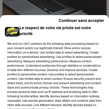
Continuer sans accepter
Le respect de votre vie privée est notre
priorité
Des tentatives de fraudes à Mainvilliers
We and
our (447) partners
do the following data processing based on
your consent and/or our legitimate interest: Store and/or access
Des personnes malveillantes tentent de voler vos
information on a device; Use limited data to select advertising; Create
informations personnelles.
profiles for personalised advertising; Use profiles to select personalised
advertising; Measure advertising performance; Measure content
performance; Understand audiences through statistics or combinations
of data from different sources; Develop and improve services; Create
profiles to personalise content; Use profiles to select personalised
content; Use limited data to select content; Ensure security, prevent and
detect fraud, and fix errors; Deliver and present advertising and content;
Save and communicate privacy choices. These technologies may
process personal data such as IP address and browsing data to offer
following functionalities: Identify devices based on information actively
requested; Use precise geolocation data; Match and combine data from
other data sources; Link different devices; Identify devices based on