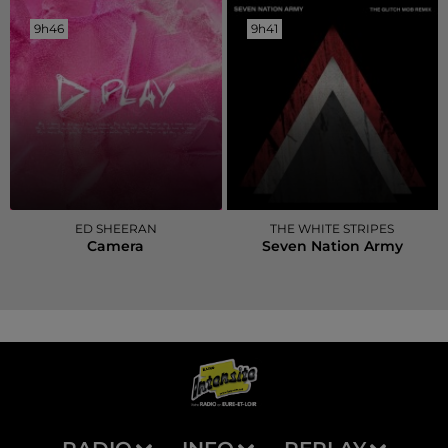
9h46
9h46
9h41
9h41
ED SHEERAN
THE WHITE STRIPES
Camera
Seven Nation Army