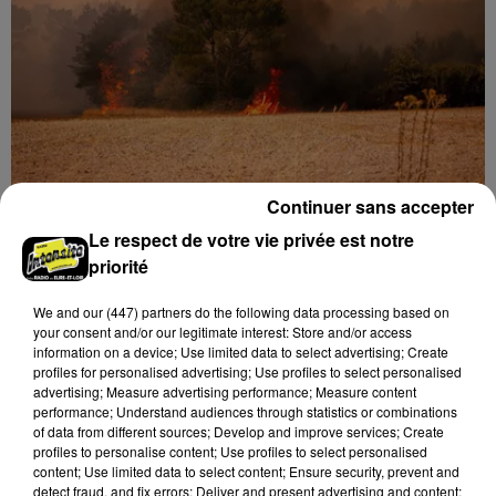
hausse...
Continuer sans accepter
Loir-et-Cher : un pyromane interpellé grâce
au sang-froid des...
Le respect de votre vie privée est notre
Samedi 25 juillet, plus d'une dizaine de feux de
priorité
champs et de sous-bois ont été déclenchés dans le
We and
our (447) partners
do the following data processing based on
secteur de Fontaine-les-Côteaux, Montoire et Lunay.
your consent and/or our legitimate interest: Store and/or access
Grâce...
A LA UNE
information on a device; Use limited data to select advertising; Create
Voir plus
profiles for personalised advertising; Use profiles to select personalised
advertising; Measure advertising performance; Measure content
performance; Understand audiences through statistics or combinations
of data from different sources; Develop and improve services; Create
profiles to personalise content; Use profiles to select personalised
content; Use limited data to select content; Ensure security, prevent and
detect fraud, and fix errors; Deliver and present advertising and content;