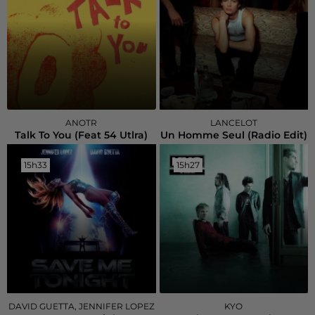
ANOTR
LANCELOT
Talk To You (feat 54 Utlra)
Un Homme Seul (radio Edit)
15h33
15h33
15h27
15h27
DAVID GUETTA, JENNIFER LOPEZ
KYO