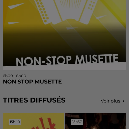
6h00 - 8h00
NON STOP MUSETTE
TITRES DIFFUSÉS
Voir plus
15h40
15h40
15h37
15h37