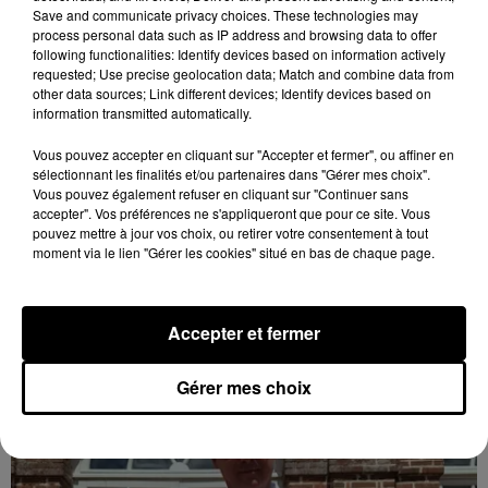
Save and communicate privacy choices. These technologies may
process personal data such as IP address and browsing data to offer
following functionalities: Identify devices based on information actively
requested; Use precise geolocation data; Match and combine data from
other data sources; Link different devices; Identify devices based on
information transmitted automatically.
Vous pouvez accepter en cliquant sur "Accepter et fermer", ou affiner en
sélectionnant les finalités et/ou partenaires dans "Gérer mes choix".
Loir-et-Cher : un pyromane interpellé grâce
Vous pouvez également refuser en cliquant sur "Continuer sans
accepter". Vos préférences ne s'appliqueront que pour ce site. Vous
au sang-froid des...
pouvez mettre à jour vos choix, ou retirer votre consentement à tout
Samedi 25 juillet, plus d'une dizaine de feux de
moment via le lien "Gérer les cookies" situé en bas de chaque page.
champs et de sous-bois ont été déclenchés dans le
secteur de Fontaine-les-Côteaux, Montoire et Lunay.
Grâce...
LE GRAND FORMAT
Accepter et fermer
Voir plus
Gérer mes choix