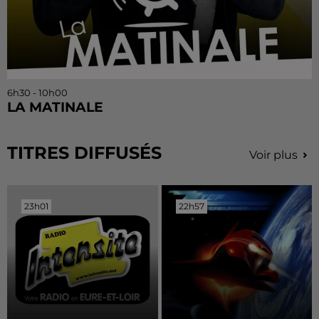
6h30 - 10h00
LA MATINALE
TITRES DIFFUSÉS
Voir plus
23h01
23h01
22h57
22h57