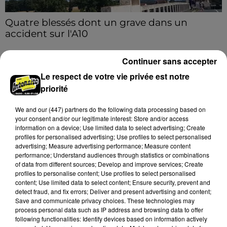
Quatre blessés dont un grave dans un
accident sur l'A10
Le choc a eu lieu dans la matinée, vendredi 7 août à
hauteur de Sainville en direction d'Orléans.
Continuer sans accepter
Le respect de votre vie privée est notre
LE GRAND FORMAT
priorité
Voir plus
We and
our (447) partners
do the following data processing based on
your consent and/or our legitimate interest: Store and/or access
information on a device; Use limited data to select advertising; Create
profiles for personalised advertising; Use profiles to select personalised
advertising; Measure advertising performance; Measure content
performance; Understand audiences through statistics or combinations
of data from different sources; Develop and improve services; Create
profiles to personalise content; Use profiles to select personalised
content; Use limited data to select content; Ensure security, prevent and
detect fraud, and fix errors; Deliver and present advertising and content;
Save and communicate privacy choices. These technologies may
process personal data such as IP address and browsing data to offer
following functionalities: Identify devices based on information actively