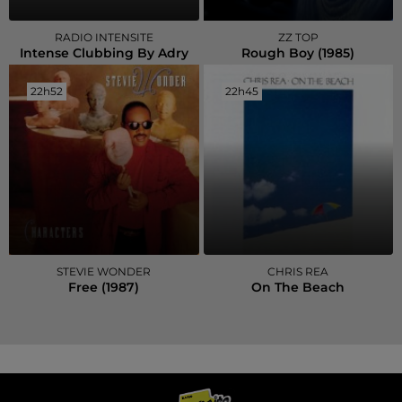
RADIO INTENSITE
ZZ TOP
Intense Clubbing By Adry
Rough Boy (1985)
22h52
22h52
22h45
22h45
STEVIE WONDER
CHRIS REA
Free (1987)
On The Beach