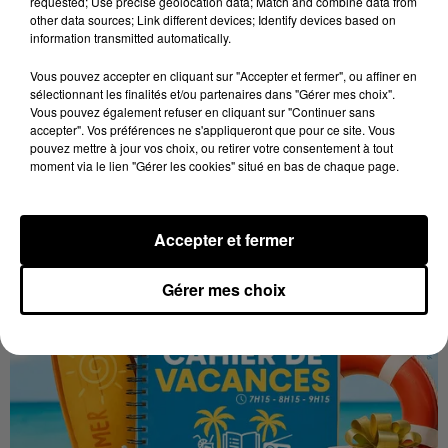
requested; Use precise geolocation data; Match and combine data from
other data sources; Link different devices; Identify devices based on
Stars'Terre 2026 : Philippe Palmieri dévoile
information transmitted automatically.
les ambitions d'un...
À quelques semaines de la première édition de
Vous pouvez accepter en cliquant sur "Accepter et fermer", ou affiner en
sélectionnant les finalités et/ou partenaires dans "Gérer mes choix".
Stars'Terre, organisée du 18 au 20 septembre 2026 au
Vous pouvez également refuser en cliquant sur "Continuer sans
Château de Courtalain, Philippe Palmieri, président...
accepter". Vos préférences ne s'appliqueront que pour ce site. Vous
pouvez mettre à jour vos choix, ou retirer votre consentement à tout
LES JEUX
moment via le lien "Gérer les cookies" situé en bas de chaque page.
Voir plus
Accepter et fermer
Gérer mes choix