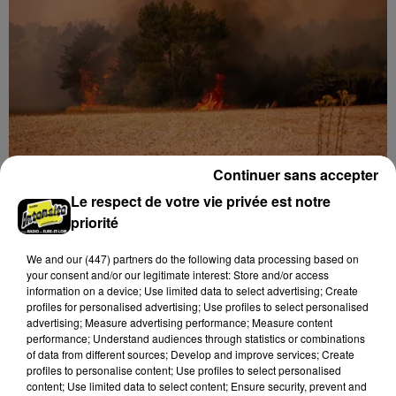
hausse des incivilités, la mairie de Gommerville
hausse...
Continuer sans accepter
Loir-et-Cher : un pyromane interpellé grâce
Le respect de votre vie privée est notre
au sang-froid des...
priorité
Samedi 25 juillet, plus d'une dizaine de feux de
champs et de sous-bois ont été déclenchés dans le
We and
our (447) partners
do the following data processing based on
secteur de Fontaine-les-Côteaux, Montoire et Lunay.
your consent and/or our legitimate interest: Store and/or access
information on a device; Use limited data to select advertising; Create
Grâce...
A LA UNE
Voir plus
profiles for personalised advertising; Use profiles to select personalised
advertising; Measure advertising performance; Measure content
performance; Understand audiences through statistics or combinations
of data from different sources; Develop and improve services; Create
profiles to personalise content; Use profiles to select personalised
content; Use limited data to select content; Ensure security, prevent and