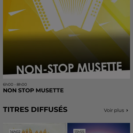
6h00 - 8h00
NON STOP MUSETTE
TITRES DIFFUSÉS
Voir plus
14h02
14h02
13h55
13h55