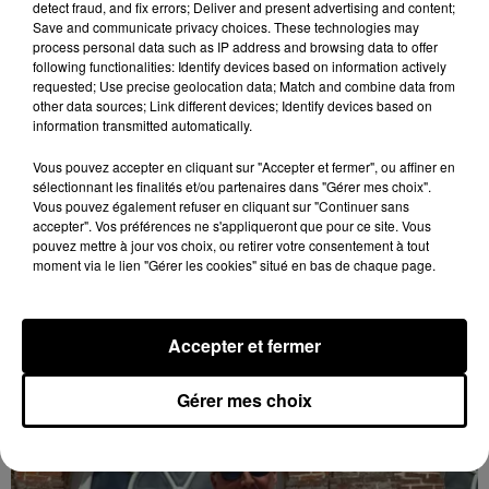
detect fraud, and fix errors; Deliver and present advertising and content;
Save and communicate privacy choices. These technologies may
process personal data such as IP address and browsing data to offer
following functionalities: Identify devices based on information actively
requested; Use precise geolocation data; Match and combine data from
other data sources; Link different devices; Identify devices based on
information transmitted automatically.
Vous pouvez accepter en cliquant sur "Accepter et fermer", ou affiner en
sélectionnant les finalités et/ou partenaires dans "Gérer mes choix".
Vous pouvez également refuser en cliquant sur "Continuer sans
Loir-et-Cher : un pyromane interpellé grâce
accepter". Vos préférences ne s'appliqueront que pour ce site. Vous
au sang-froid des...
pouvez mettre à jour vos choix, ou retirer votre consentement à tout
moment via le lien "Gérer les cookies" situé en bas de chaque page.
Samedi 25 juillet, plus d'une dizaine de feux de
champs et de sous-bois ont été déclenchés dans le
secteur de Fontaine-les-Côteaux, Montoire et Lunay.
Accepter et fermer
Grâce...
LE GRAND FORMAT
Voir plus
Gérer mes choix