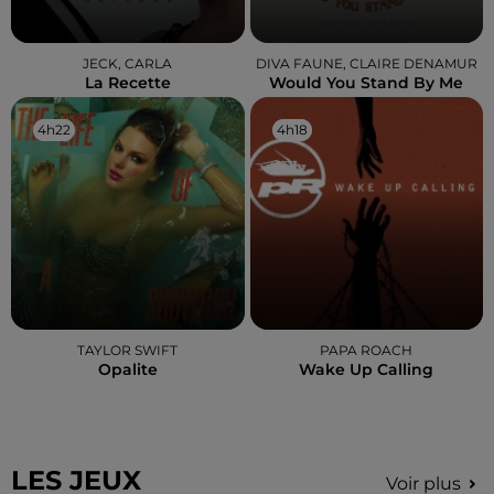
JECK, CARLA
DIVA FAUNE, CLAIRE DENAMUR
La Recette
Would You Stand By Me
4h22
4h22
4h18
4h18
TAYLOR SWIFT
PAPA ROACH
Opalite
Wake Up Calling
LES JEUX
Voir plus