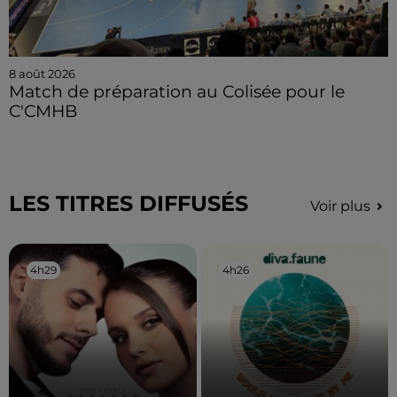
8 août 2026
Match de préparation au Colisée pour le
C'CMHB
LES TITRES DIFFUSÉS
Voir plus
4h29
4h29
4h26
4h26