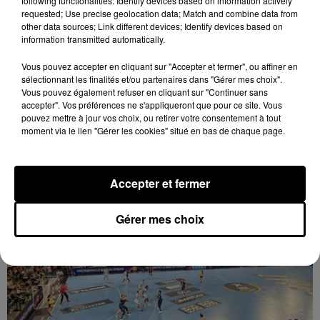
following functionalities: Identify devices based on information actively
requested; Use precise geolocation data; Match and combine data from
other data sources; Link different devices; Identify devices based on
information transmitted automatically.
Vous pouvez accepter en cliquant sur "Accepter et fermer", ou affiner en
sélectionnant les finalités et/ou partenaires dans "Gérer mes choix".
Vous pouvez également refuser en cliquant sur "Continuer sans
8 août 2026
accepter". Vos préférences ne s'appliqueront que pour ce site. Vous
Trois nocturnes en août au Refuge La
pouvez mettre à jour vos choix, ou retirer votre consentement à tout
Tanière
moment via le lien "Gérer les cookies" situé en bas de chaque page.
Accepter et fermer
Gérer mes choix