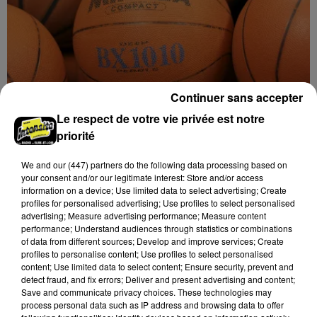
Continuer sans accepter
Le respect de votre vie privée est notre
8 août 2026
priorité
Coupe de France : les basketteurs chartrains
connaissent la...
We and
our (447) partners
do the following data processing based on
your consent and/or our legitimate interest: Store and/or access
information on a device; Use limited data to select advertising; Create
profiles for personalised advertising; Use profiles to select personalised
advertising; Measure advertising performance; Measure content
performance; Understand audiences through statistics or combinations
of data from different sources; Develop and improve services; Create
profiles to personalise content; Use profiles to select personalised
content; Use limited data to select content; Ensure security, prevent and
detect fraud, and fix errors; Deliver and present advertising and content;
Save and communicate privacy choices. These technologies may
process personal data such as IP address and browsing data to offer