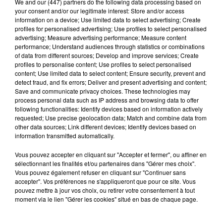
We and
our (447) partners
do the following data processing based on
your consent and/or our legitimate interest: Store and/or access
information on a device; Use limited data to select advertising; Create
profiles for personalised advertising; Use profiles to select personalised
advertising; Measure advertising performance; Measure content
Loir-et-Cher : un pyromane interpellé grâce
performance; Understand audiences through statistics or combinations
au sang-froid des...
of data from different sources; Develop and improve services; Create
Samedi 25 juillet, plus d'une dizaine de feux de
profiles to personalise content; Use profiles to select personalised
content; Use limited data to select content; Ensure security, prevent and
champs et de sous-bois ont été déclenchés dans le
detect fraud, and fix errors; Deliver and present advertising and content;
secteur de Fontaine-les-Côteaux, Montoire et Lunay.
Save and communicate privacy choices. These technologies may
Grâce...
process personal data such as IP address and browsing data to offer
A LA UNE
Voir plus
following functionalities: Identify devices based on information actively
requested; Use precise geolocation data; Match and combine data from
other data sources; Link different devices; Identify devices based on
information transmitted automatically.
Vous pouvez accepter en cliquant sur "Accepter et fermer", ou affiner en
sélectionnant les finalités et/ou partenaires dans "Gérer mes choix".
Vous pouvez également refuser en cliquant sur "Continuer sans
accepter". Vos préférences ne s'appliqueront que pour ce site. Vous
pouvez mettre à jour vos choix, ou retirer votre consentement à tout
moment via le lien "Gérer les cookies" situé en bas de chaque page.