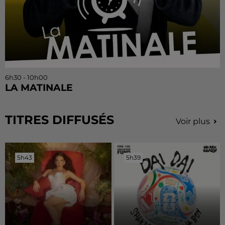
6h30 - 10h00
LA MATINALE
TITRES DIFFUSÉS
Voir plus
5h43
5h43
5h39
5h39