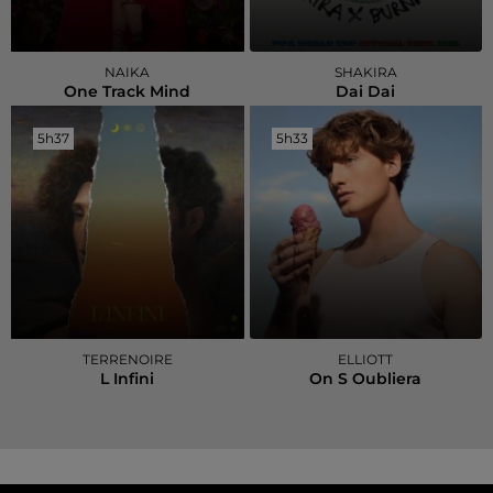
NAIKA
SHAKIRA
One Track Mind
Dai Dai
5h37
5h37
5h33
5h33
TERRENOIRE
ELLIOTT
L Infini
On S Oubliera