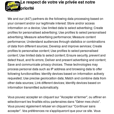
Le respect de votre vie privée est notre
priorité
We and
our (447) partners
do the following data processing based on
your consent and/or our legitimate interest: Store and/or access
information on a device; Use limited data to select advertising; Create
profiles for personalised advertising; Use profiles to select personalised
advertising; Measure advertising performance; Measure content
performance; Understand audiences through statistics or combinations
of data from different sources; Develop and improve services; Create
profiles to personalise content; Use profiles to select personalised
Loir-et-Cher : un pyromane interpellé grâce
content; Use limited data to select content; Ensure security, prevent and
au sang-froid des...
detect fraud, and fix errors; Deliver and present advertising and content;
Samedi 25 juillet, plus d'une dizaine de feux de
Save and communicate privacy choices. These technologies may
process personal data such as IP address and browsing data to offer
champs et de sous-bois ont été déclenchés dans le
following functionalities: Identify devices based on information actively
secteur de Fontaine-les-Côteaux, Montoire et Lunay.
requested; Use precise geolocation data; Match and combine data from
Grâce...
other data sources; Link different devices; Identify devices based on
LE GRAND FORMAT
Voir plus
information transmitted automatically.
Vous pouvez accepter en cliquant sur "Accepter et fermer", ou affiner en
sélectionnant les finalités et/ou partenaires dans "Gérer mes choix".
Vous pouvez également refuser en cliquant sur "Continuer sans
accepter". Vos préférences ne s'appliqueront que pour ce site. Vous