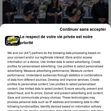
Continuer sans accepter
Le respect de votre vie privée est notre
priorité
We and
our (447) partners
do the following data processing based on
your consent and/or our legitimate interest: Store and/or access
information on a device; Use limited data to select advertising; Create
profiles for personalised advertising; Use profiles to select personalised
8 août 2026
advertising; Measure advertising performance; Measure content
ORLÉANS (45) - CONSORT GUITARISSITICO
performance; Understand audiences through statistics or combinations
DE CHILE
of data from different sources; Develop and improve services; Create
profiles to personalise content; Use profiles to select personalised
Mercredi 10 février 2027 à 19h30 à la salle de l'Institut
content; Use limited data to select content; Ensure security, prevent and
d'Orléans (Loiret) : Consort Guitarissitico de Chile.
detect fraud, and fix errors; Deliver and present advertising and content;
Concert de guitares. Entrée libre.
Save and communicate privacy choices. These technologies may
process personal data such as IP address and browsing data to offer
following functionalities: Identify devices based on information actively
requested; Use precise geolocation data; Match and combine data from