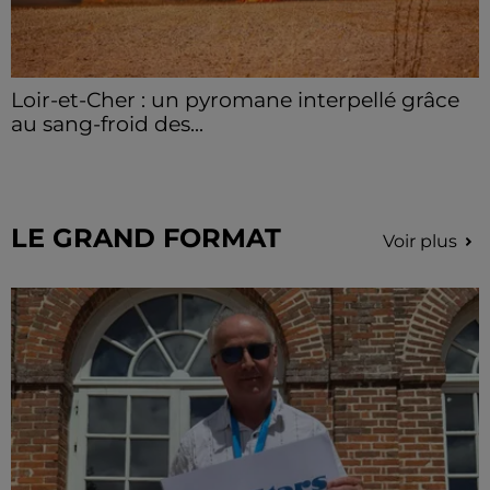
Loir-et-Cher : un pyromane interpellé grâce
au sang-froid des...
Samedi 25 juillet, plus d'une dizaine de feux de
champs et de sous-bois ont été déclenchés dans le
secteur de Fontaine-les-Côteaux, Montoire et Lunay.
Grâce...
LE GRAND FORMAT
Voir plus