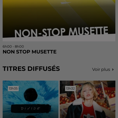
6h00 - 8h00
NON STOP MUSETTE
TITRES DIFFUSÉS
Voir plus
13h35
13h35
13h32
13h32