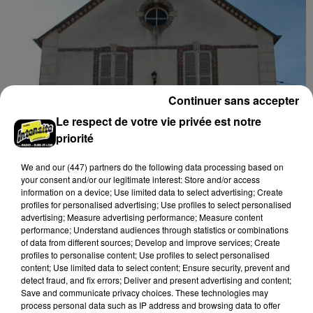
Continuer sans accepter
Le respect de votre vie privée est notre
priorité
We and
our (447) partners
do the following data processing based on
Gommerville : la municipalité rappelle à
your consent and/or our legitimate interest: Store and/or access
l'ordre face à la hausse...
information on a device; Use limited data to select advertising; Create
profiles for personalised advertising; Use profiles to select personalised
Incrustation de déchets, déjections sur les sites
advertising; Measure advertising performance; Measure content
symboliques et temps communal gaspillé : face à la
performance; Understand audiences through statistics or combinations
of data from different sources; Develop and improve services; Create
hausse des incivilités, la mairie de Gommerville
profiles to personalise content; Use profiles to select personalised
hausse...
content; Use limited data to select content; Ensure security, prevent and
detect fraud, and fix errors; Deliver and present advertising and content;
Save and communicate privacy choices. These technologies may
process personal data such as IP address and browsing data to offer