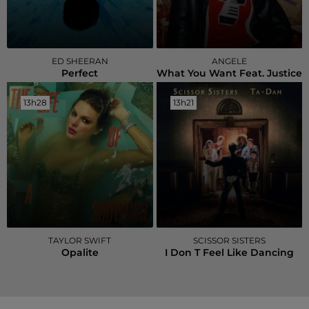
ED SHEERAN
ANGELE
Perfect
What You Want Feat. Justice
13h28
13h28
13h21
13h21
TAYLOR SWIFT
SCISSOR SISTERS
Opalite
I Don T Feel Like Dancing