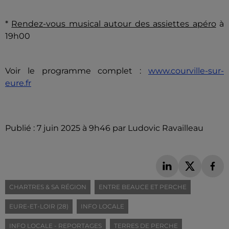
*
Rendez-vous musical autour des assiettes apéro
à
19h00
Voir le programme complet :
www.courville-sur-
eure.fr
Publié : 7 juin 2025 à 9h46 par Ludovic Ravailleau
CHARTRES & SA RÉGION
ENTRE BEAUCE ET PERCHE
EURE-ET-LOIR (28)
INFO LOCALE
INFO LOCALE - REPORTAGES
TERRES DE PERCHE