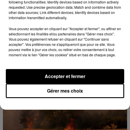
following functionalities: Identify devices based on information actively
requested; Use precise geolocation data; Match and combine data from
other data sources; Link different devices; Identify devices based on
information transmitted automatically.
Vous pouvez accepter en cliquant sur "Accepter et fermer", ou affiner en
Loir-et-Cher : un pyromane interpellé grâce
sélectionnant les finalités et/ou partenaires dans "Gérer mes choix".
au sang-froid des...
Vous pouvez également refuser en cliquant sur "Continuer sans
Samedi 25 juillet, plus d'une dizaine de feux de
accepter". Vos préférences ne s'appliqueront que pour ce site. Vous
pouvez mettre à jour vos choix, ou retirer votre consentement à tout
champs et de sous-bois ont été déclenchés dans le
moment via le lien "Gérer les cookies" situé en bas de chaque page.
secteur de Fontaine-les-Côteaux, Montoire et Lunay.
Grâce...
A LA UNE
Voir plus
Accepter et fermer
Gérer mes choix