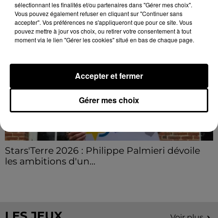
LE GRAND FORMAT
Voir plus
sélectionnant les finalités et/ou partenaires dans "Gérer mes choix".
Vous pouvez également refuser en cliquant sur "Continuer sans
accepter". Vos préférences ne s'appliqueront que pour ce site. Vous
pouvez mettre à jour vos choix, ou retirer votre consentement à tout
moment via le lien "Gérer les cookies" situé en bas de chaque page.
Accepter et fermer
Gérer mes choix
Stars'Terre 2026 : Philippe Palmieri dévoile
les ambitions d'un...
À quelques semaines de la première édition de
Stars'Terre, organisée du 18 au 20 septembre 2026 au
Château de Courtalain, Philippe Palmieri, président...
LES JEUX
Voir plus