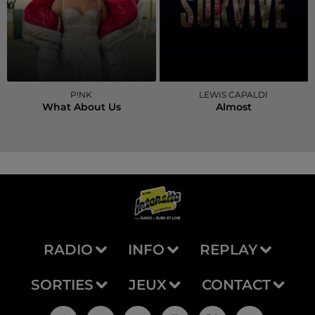
P!NK
LEWIS CAPALDI
What About Us
Almost
RADIO
INFO
REPLAY
SORTIES
JEUX
CONTACT