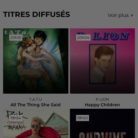
TITRES DIFFUSÉS
Voir plus
20h10
20h10
20h04
20h04
T.A.T.U
P LION
All The Thing She Said
Happy Children
19h54
19h54
19h50
19h50