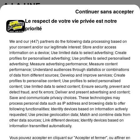
A LA UNE
Voir plus
Continuer sans accepter
Le respect de votre vie privée est notre
priorité
We and
our (447) partners
do the following data processing based on
your consent and/or our legitimate interest: Store and/or access
information on a device; Use limited data to select advertising; Create
profiles for personalised advertising; Use profiles to select personalised
advertising; Measure advertising performance; Measure content
performance; Understand audiences through statistics or combinations
of data from different sources; Develop and improve services; Create
profiles to personalise content; Use profiles to select personalised
content; Use limited data to select content; Ensure security, prevent and
detect fraud, and fix errors; Deliver and present advertising and content;
Save and communicate privacy choices. These technologies may
Quatre blessés dont un grave dans un
process personal data such as IP address and browsing data to offer
accident sur l'A10
following functionalities: Identify devices based on information actively
requested; Use precise geolocation data; Match and combine data from
Le choc a eu lieu dans la matinée, vendredi 7 août à
other data sources; Link different devices; Identify devices based on
hauteur de Sainville en direction d'Orléans.
information transmitted automatically.
Vous pouvez accepter en cliquant sur "Accepter et fermer", ou affiner en