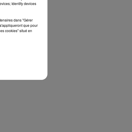
À quelques semaines de la première
vices; Identify devices
édition de Stars'Terre, organisée du 18 au 20
septembre 2026 au Château de Courtalain,
rtenaires dans "Gérer
Philippe Palmieri, président...
s'appliqueront que pour
les cookies" situé en