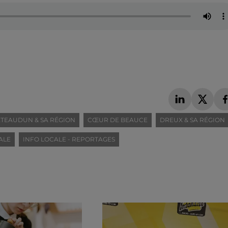
TEAUDUN & SA RÉGION
CŒUR DE BEAUCE
DREUX & SA RÉGION
ALE
INFO LOCALE - REPORTAGES