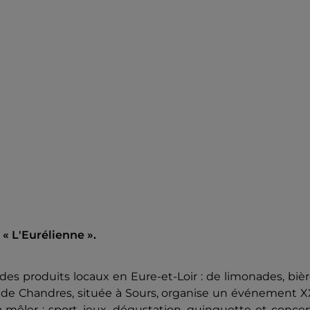
« L'Eurélienne ».
des produits locaux en Eure-et-Loir : de limonades, biè
e de Chandres, située à Sours, organise un événement 
a mêler : sport, jeux, dégustation, guinguette et concer