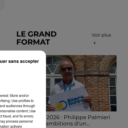
LE GRAND
Voir plus
FORMAT
uer sans accepter
erest: Store and/or
tising; Use profiles to
tand audiences through
personalise content; Use
 fraud, and fix errors;
Stars'Terre 2026 : Philippe Palmieri
 may process personal
dévoile les ambitions d'un...
mation actively