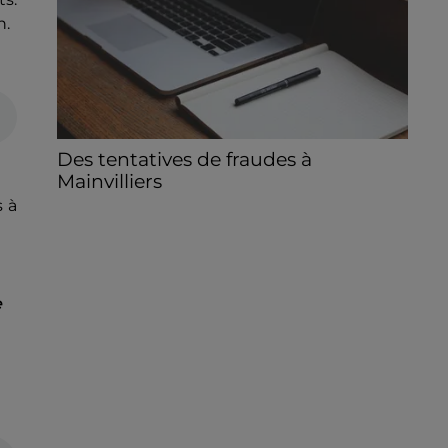
n.
Des tentatives de fraudes à
Mainvilliers
Des personnes malveillantes tentent de
s à
voler vos informations personnelles.
e