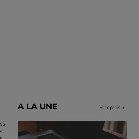
choriste pour un concert à venir au Colisée.
A LA UNE
Voir plus
res
XXL
ts.