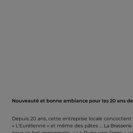
Nouveauté et bonne ambiance pour les 20 ans de 
Depuis 20 ans, cette entreprise locale concoctent 
« L'Eurélienne » et même des pâtes … La Brasseri
pour ce bel anniversaire. « La Ruée vers l'orge » v