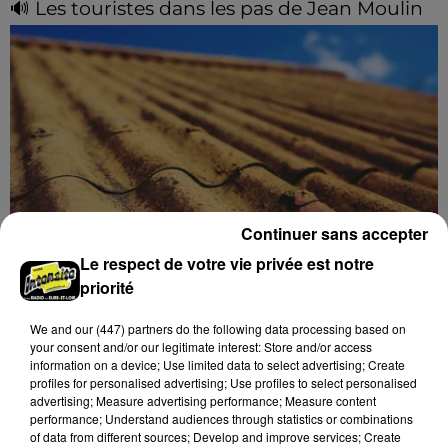
🔊 Les touristes dans les pas de Jean Moulin
Le « tourisme de mémoire » s'invite dans les sorties
estivales de Chartres Tourisme.
Continuer sans accepter
Le respect de votre vie privée est notre
Le SICTOM BBI collecte vos déchets
priorité
amiantés
We and
our (447) partners
do the following data processing based on
La collecte se fait sous conditions et pour un nombre
your consent and/or our legitimate interest: Store and/or access
limité de personnes, sur incription.
information on a device; Use limited data to select advertising; Create
profiles for personalised advertising; Use profiles to select personalised
advertising; Measure advertising performance; Measure content
A LA UNE
Voir plus
performance; Understand audiences through statistics or combinations
of data from different sources; Develop and improve services; Create