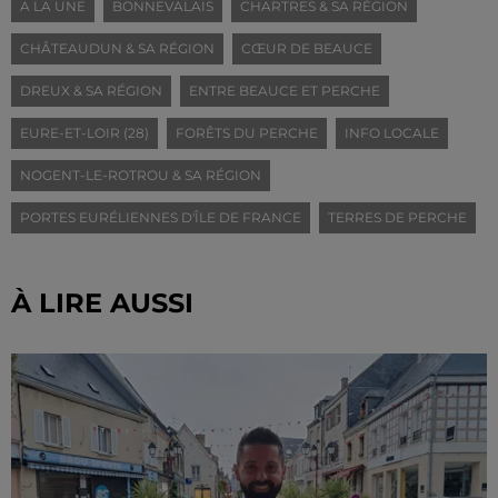
A LA UNE
BONNEVALAIS
CHARTRES & SA RÉGION
CHÂTEAUDUN & SA RÉGION
CŒUR DE BEAUCE
DREUX & SA RÉGION
ENTRE BEAUCE ET PERCHE
EURE-ET-LOIR (28)
FORÊTS DU PERCHE
INFO LOCALE
NOGENT-LE-ROTROU & SA RÉGION
PORTES EURÉLIENNES D'ÎLE DE FRANCE
TERRES DE PERCHE
À LIRE AUSSI