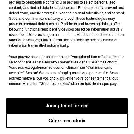
profiles to personalise content; Use profiles to select personalised
content; Use limited data to select content; Ensure security, prevent and
detect fraud, and fix errors; Deliver and present advertising and content;
Save and communicate privacy choices. These technologies may
process personal data such as IP address and browsing data to offer
following functionalities: Identify devices based on information actively
requested; Use precise geolocation data; Match and combine data from
other data sources; Link different devices; Identify devices based on
information transmitted automatically.
Vous pouvez accepter en cliquant sur "Accepter et fermer", ou affiner en
sélectionnant les finalités et/ou partenaires dans "Gérer mes choix".
Vous pouvez également refuser en cliquant sur "Continuer sans
accepter". Vos préférences ne s'appliqueront que pour ce site. Vous
pouvez mettre à jour vos choix, ou retirer votre consentement à tout
Une casse automobile partiellement
moment via le lien "Gérer les cookies" situé en bas de chaque page.
embrasée à Auneau
« chômage technique pour neuf personnes » après le
sinistre, qui a également fait un blessé.
Accepter et fermer
LE GRAND FORMAT
Gérer mes choix
Voir plus