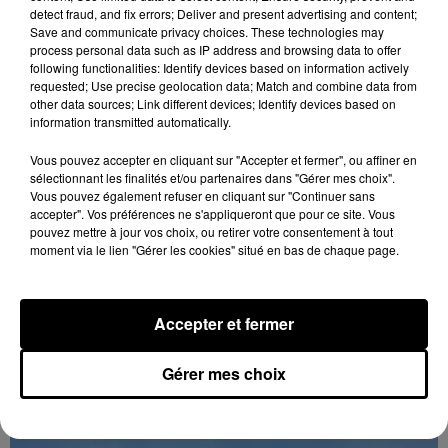
detect fraud, and fix errors; Deliver and present advertising and content;
Save and communicate privacy choices. These technologies may
process personal data such as IP address and browsing data to offer
following functionalities: Identify devices based on information actively
requested; Use precise geolocation data; Match and combine data from
other data sources; Link different devices; Identify devices based on
information transmitted automatically.
Vous pouvez accepter en cliquant sur "Accepter et fermer", ou affiner en
sélectionnant les finalités et/ou partenaires dans "Gérer mes choix".
Vous pouvez également refuser en cliquant sur "Continuer sans
accepter". Vos préférences ne s'appliqueront que pour ce site. Vous
Quatre blessés dont un grave dans un
pouvez mettre à jour vos choix, ou retirer votre consentement à tout
accident sur l'A10
moment via le lien "Gérer les cookies" situé en bas de chaque page.
Le choc a eu lieu dans la matinée, vendredi 7 août à
hauteur de Sainville en direction d'Orléans.
Accepter et fermer
A LA UNE
Voir plus
Gérer mes choix