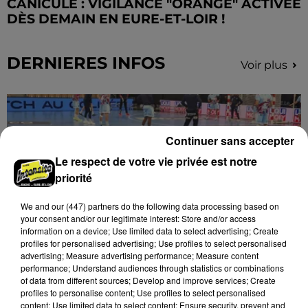
CANICULE : VIGILANCE "ORANGE" ACTIVÉE
DÈS DEMAIN EN EURE-ET-LOIR !
DERNIERES INFOS
Voir plus
Continuer sans accepter
Le respect de votre vie privée est notre
priorité
We and
our (447) partners
do the following data processing based on
your consent and/or our legitimate interest: Store and/or access
information on a device; Use limited data to select advertising; Create
profiles for personalised advertising; Use profiles to select personalised
advertising; Measure advertising performance; Measure content
performance; Understand audiences through statistics or combinations
Un départ au C'CMHB
of data from different sources; Develop and improve services; Create
Le club chartrain a officialisé, vendredi 7 août, le
profiles to personalise content; Use profiles to select personalised
content; Use limited data to select content; Ensure security, prevent and
départ de Guilherme Borges.