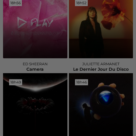
18h56
18h56
18h52
18h52
ED SHEERAN
JULIETTE ARMANET
Camera
Le Dernier Jour Du Disco
18h49
18h49
18h46
18h46