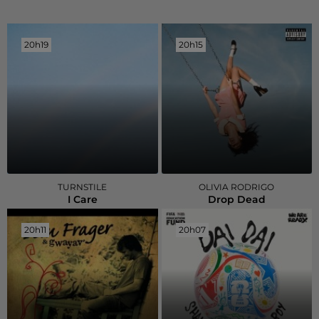
20h19
20h19
20h15
20h15
TURNSTILE
OLIVIA RODRIGO
I Care
Drop Dead
20h11
20h11
20h07
20h07