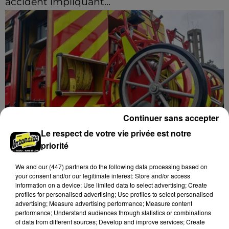
accident impliquant...
La circulation a été fortement perturbée ce samedi
après-midi sur la D910 à hauteur de Barjouville à la
suite d'une collision entre trois véhicules. Quatre...
Continuer sans accepter
Le respect de votre vie privée est notre
Nottonville : un feu de cabanon de jardin
priorité
mobilise 13 sapeurs-pompiers
Un incendie s'est déclaré en début d'après-midi 8
We and
our (447) partners
do the following data processing based on
your consent and/or our legitimate interest: Store and/or access
août dans le jardin d'une habitation à Nottonville.
information on a device; Use limited data to select advertising; Create
L'intervention rapide des secours a permis
profiles for personalised advertising; Use profiles to select personalised
d'éteindre...
advertising; Measure advertising performance; Measure content
A LA UNE
Voir plus
performance; Understand audiences through statistics or combinations
of data from different sources; Develop and improve services; Create