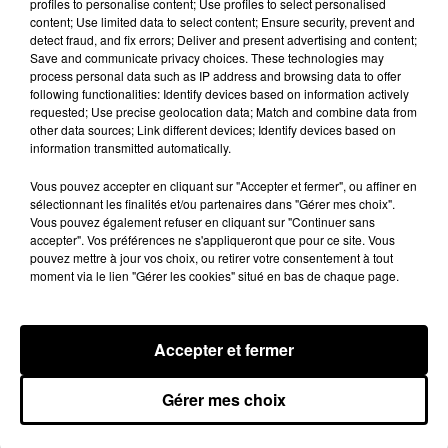
profiles to personalise content; Use profiles to select personalised
content; Use limited data to select content; Ensure security, prevent and
detect fraud, and fix errors; Deliver and present advertising and content;
Save and communicate privacy choices. These technologies may
process personal data such as IP address and browsing data to offer
following functionalities: Identify devices based on information actively
requested; Use precise geolocation data; Match and combine data from
other data sources; Link different devices; Identify devices based on
information transmitted automatically.
Vous pouvez accepter en cliquant sur "Accepter et fermer", ou affiner en
sélectionnant les finalités et/ou partenaires dans "Gérer mes choix".
Vous pouvez également refuser en cliquant sur "Continuer sans
accepter". Vos préférences ne s'appliqueront que pour ce site. Vous
pouvez mettre à jour vos choix, ou retirer votre consentement à tout
Coupe de France : les basketteurs chartrains
moment via le lien "Gérer les cookies" situé en bas de chaque page.
connaissent la...
Le C'CMBM affrontera un autre club de la région
Centre à l'occasion des 32es de finale de la Coupe de
Accepter et fermer
France.
LE GRAND FORMAT
Voir plus
Gérer mes choix