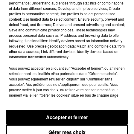
suite d'une collision entre trois véhicules. Quatre...
performance; Understand audiences through statistics or combinations
of data from different sources; Develop and improve services; Create
A LA UNE
Voir plus
profiles to personalise content; Use profiles to select personalised
content; Use limited data to select content; Ensure security, prevent and
detect fraud, and fix errors; Deliver and present advertising and content;
Save and communicate privacy choices. These technologies may
process personal data such as IP address and browsing data to offer
following functionalities: Identify devices based on information actively
requested; Use precise geolocation data; Match and combine data from
other data sources; Link different devices; Identify devices based on
information transmitted automatically.
Vous pouvez accepter en cliquant sur "Accepter et fermer", ou affiner en
sélectionnant les finalités et/ou partenaires dans "Gérer mes choix".
Vous pouvez également refuser en cliquant sur "Continuer sans
accepter". Vos préférences ne s'appliqueront que pour ce site. Vous
pouvez mettre à jour vos choix, ou retirer votre consentement à tout
moment via le lien "Gérer les cookies" situé en bas de chaque page.
Coupe de France : les basketteurs chartrains
connaissent la...
Accepter et fermer
Le C'CMBM affrontera un autre club de la région
Centre à l'occasion des 32es de finale de la Coupe de
Gérer mes choix
France.