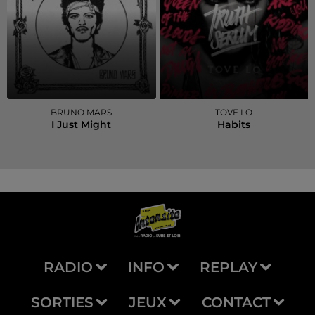
BRUNO MARS
TOVE LO
I Just Might
Habits
RADIO
INFO
REPLAY
SORTIES
JEUX
CONTACT