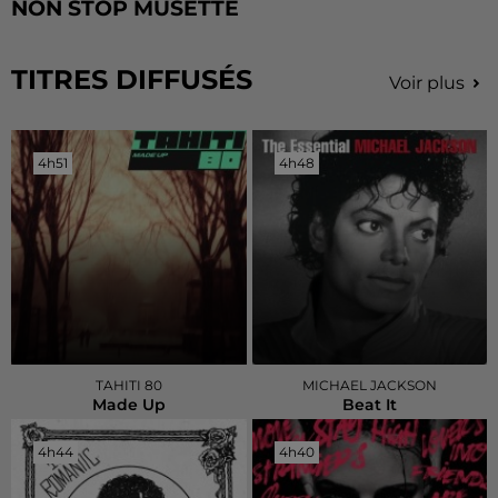
NON STOP MUSETTE
TITRES DIFFUSÉS
Voir plus
4h51
4h51
4h48
4h48
TAHITI 80
MICHAEL JACKSON
Made Up
Beat It
4h44
4h44
4h40
4h40