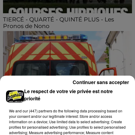
TIERCÉ - QUARTÉ - QUINTÉ PLUS - Les
Pronos de Nono
TIERCÉ - QUARTÉ - QUINTÉ PLUS - Les Pronos de
Nono
Continuer sans accepter
Le respect de votre vie privée est notre
priorité
Barjouville : quatre blessés légers dans un
We and
our (447) partners
do the following data processing based on
accident impliquant...
your consent and/or our legitimate interest: Store and/or access
information on a device; Use limited data to select advertising; Create
La circulation a été fortement perturbée ce samedi
profiles for personalised advertising; Use profiles to select personalised
après-midi sur la D910 à hauteur de Barjouville à la
advertising; Measure advertising performance; Measure content