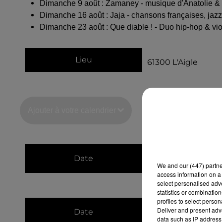
Dimanche 9 août : Zamaney - musique d'Anatolie & d
Dimanche 16 août : Jaja - chansons françaises, jaz
Dimanche 23 août : Que diable ! - Duo hip-hop & vi
Lieu
61300
L'Aigle
Ajouter à votre calendrier
du
5 juillet 2026 à
Date
We and
our (447) partn
au
5 juillet 2026 à
access information on a 
select personalised ad
statistics or combinatio
profiles to select person
du
12 juillet 2026 
Deliver and present adv
Date
data such as IP address 
au
12 juillet 2026 