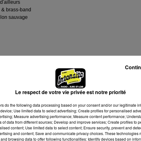
'ailleurs
z & brass-band
olon sauvage
Contin
Le respect de votre vie privée est notre priorité
 17h00
ers
do the following data processing based on your consent and/or our legitimate int
 19h00
device; Use limited data to select advertising; Create profiles for personalised adver
vertising; Measure advertising performance; Measure content performance; Unders
ns of data from different sources; Develop and improve services; Create profiles to 
alised content; Use limited data to select content; Ensure security, prevent and detect
à 17h00
ertising and content; Save and communicate privacy choices. These technologies
and browsing data to offer following functionalities: Identify devices based on infor
à 19h00