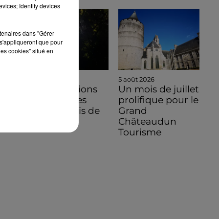
vices; Identify devices
rtenaires dans "Gérer
s'appliqueront que pour
les cookies" situé en
5 août 2026
5 août 2026
Des conditions
Un mois de juillet
hors normes
prolifique pour le
pour le mois de
Grand
juillet 2026
Châteaudun
Tourisme