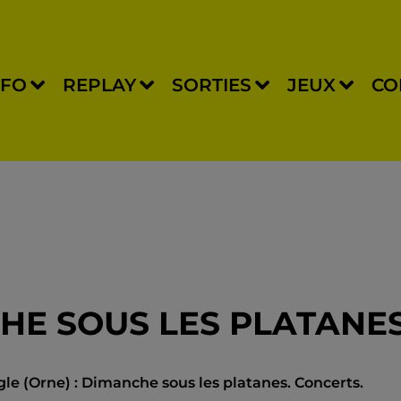
NFO
REPLAY
SORTIES
JEUX
CO
NCHE SOUS LES PLATANE
igle (Orne) : Dimanche sous les platanes. Concerts.