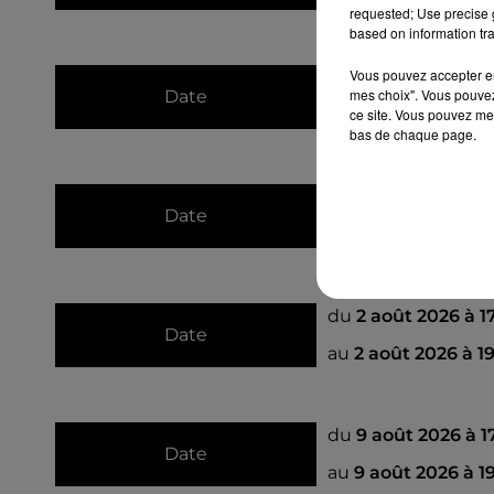
requested; Use precise g
based on information tra
Vous pouvez accepter en 
du
19 juillet 2026 
mes choix". Vous pouvez
Date
au
ce site. Vous pouvez met
19 juillet 2026 
bas de chaque page.
du
26 juillet 2026
Date
au
26 juillet 2026 
du
2 août 2026 à 
Date
au
2 août 2026 à 
du
9 août 2026 à 
Date
au
9 août 2026 à 