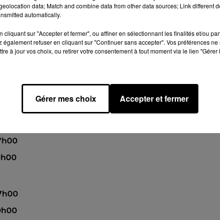
eolocation data; Match and combine data from other data sources; Link different de
nsmitted automatically.
cliquant sur "Accepter et fermer", ou affiner en sélectionnant les finalités et/ou pa
à 17h00
 également refuser en cliquant sur "Continuer sans accepter". Vos préférences ne 
tre à jour vos choix, ou retirer votre consentement à tout moment via le lien "Gérer 
à 19h00
 à 17h00
Gérer mes choix
Accepter et fermer
à 19h00
17h00
19h00
17h00
19h00