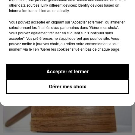
8 août 2026
other data sources; Link different devices; Identify devices based on
LE COUDRAY - VENTE AUX ENCHÈRES :
information transmitted automatically.
TSF, TÉLÉPHONES
Mardi 15 décembre à 10h00 à l'espace des ventes du
Vous pouvez accepter en cliquant sur "Accepter et fermer", ou affiner en
sélectionnant les finalités et/ou partenaires dans "Gérer mes choix".
Coudray : vente aux enchères. TSF. Téléphones.
Vous pouvez également refuser en cliquant sur "Continuer sans
accepter". Vos préférences ne s'appliqueront que pour ce site. Vous
pouvez mettre à jour vos choix, ou retirer votre consentement à tout
moment via le lien "Gérer les cookies" situé en bas de chaque page.
Accepter et fermer
Gérer mes choix