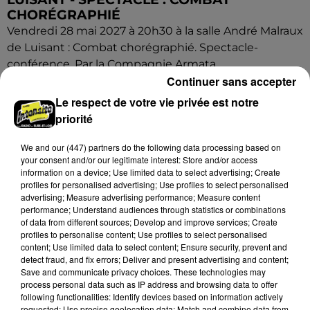
CHORÉGRAPHIÉ
Vendredi 28 mai 2027 à 20h30 à la salle André Malraux
de Luisant : Combat chorégraphié. Spectacle-
conférence. Par la Compagnie Armata.
Continuer sans accepter
Le respect de votre vie privée est notre
priorité
We and
our (447) partners
do the following data processing based on
your consent and/or our legitimate interest: Store and/or access
information on a device; Use limited data to select advertising; Create
profiles for personalised advertising; Use profiles to select personalised
advertising; Measure advertising performance; Measure content
performance; Understand audiences through statistics or combinations
of data from different sources; Develop and improve services; Create
profiles to personalise content; Use profiles to select personalised
content; Use limited data to select content; Ensure security, prevent and
detect fraud, and fix errors; Deliver and present advertising and content;
Save and communicate privacy choices. These technologies may
process personal data such as IP address and browsing data to offer
following functionalities: Identify devices based on information actively
requested; Use precise geolocation data; Match and combine data from